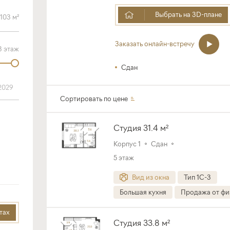
Выбрать на 3D-плане
Заказать онлайн-встречу
Сдан
2029
Сортировать по
цене
Студия 31.4 м²
Корпус 1
Сдан
5 этаж
Вид из окна
Тип 1C-3
Большая кухня
Продажа от фи
тах
Студия 33.8 м²