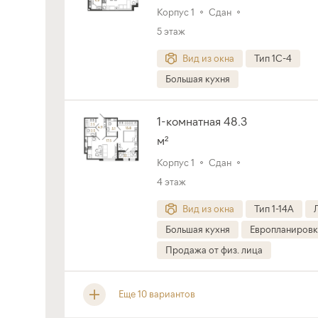
Корпус 1
Сдан
1
/
2
5 этаж
Вид из окна
Тип 1C-4
Большая кухня
1-комнатная 48.3
м²
Корпус 1
Сдан
4 этаж
Вид из окна
Тип 1-14A
Большая кухня
Европланировк
Продажа от физ. лица
Еще 10 вариантов