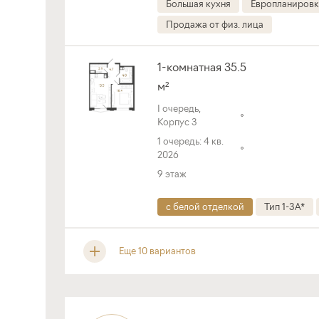
Большая кухня
Европланировк
Продажа от физ. лица
1-комнатная 35.5
м²
I очередь,
Корпус 3
1 очередь: 4 кв.
2026
9 этаж
с белой отделкой
Тип 1-3A*
Еще 10 вариантов