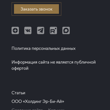
Евротрешки
Апартаменты с полной отделкой
Элитные дома
Проспект Просвещения
Заказать звонок
Квартиры с белой отделкой
Клубные дома
Балтийская
Квартиры с полной отделкой
Улица Дыбенко
Квартиры с европланировкой
Квартиры от собственников
Политика персональных данных
Информация сайта не является публичной
офертой
Статьи
ООО «Холдинг Эр-Би-Ай»