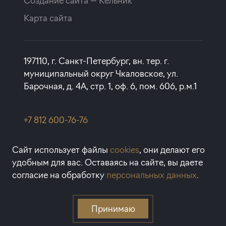
Создание сайта —
Кельник
Карта сайта
197110, г. Санкт-Петербург, вн. тер. г.
муниципальный округ Чкаловское, ул.
Барочная, д. 4А, стр. 1, оф. 6, пом. 606, р.м.1
+7 812 600-76-76
rbi@rbi.ru
Сайт использует файлы
cookies
, они делают его
удобным для вас. Оставаясь на сайте, вы даете
1993-2026 © RBI — Апартаменты
согласие на обработку
персональных данных
.
и квартиры в Санкт-Петербурге
Принимаю