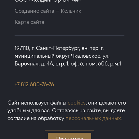
Создание сайта —
Кельник
Карта сайта
197110, г. Санкт-Петербург, вн. тер. г.
муниципальный округ Чкаловское, ул.
Барочная, д. 4А, стр. 1, оф. 6, пом. 606, р.м.1
+7 812 600-76-76
rbi@rbi.ru
Сайт использует файлы
cookies
, они делают его
удобным для вас. Оставаясь на сайте, вы даете
1993-2026 © RBI — Апартаменты
согласие на обработку
персональных данных
.
и квартиры в Санкт-Петербурге
Принимаю