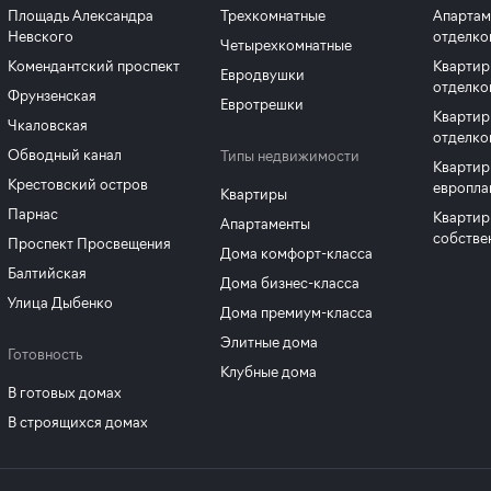
Площадь Александра
Трехкомнатные
Апартам
Невского
отделко
Четырехкомнатные
Комендантский проспект
Квартир
Евродвушки
отделко
Фрунзенская
Евротрешки
Квартир
Чкаловская
отделко
Обводный канал
Типы недвижимости
Квартир
Крестовский остров
европла
Квартиры
Парнас
Квартир
Апартаменты
собстве
Проспект Просвещения
Дома комфорт-класса
Балтийская
Дома бизнес-класса
Улица Дыбенко
Дома премиум-класса
Элитные дома
Готовность
Клубные дома
В готовых домах
В строящихся домах