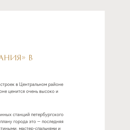
АНИЯ» В
остроек в Центральном районе
йоне ценится очень высоко и
ванных станций петербургского
плану города это — последняя
стиными, мастер-спальнями и