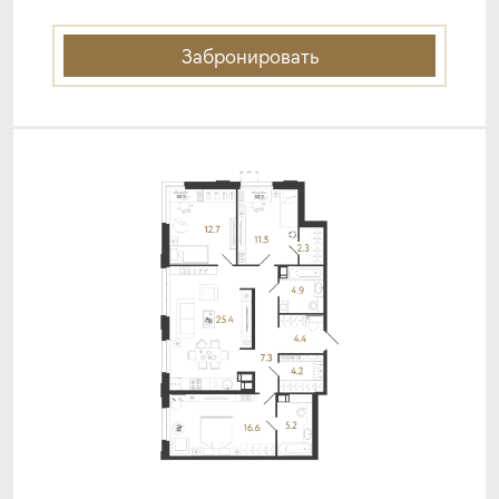
от 18,39%
от 20%
срок
платёж
Забронировать
до 30 лет
355 275 руб.
Подать заявку
Программа от Банка Санкт-
Петербург
Покупка квартиры в строящемся доме
ставка
1-й взнос
от 18,49%
от 20%
срок
платёж
до 30 лет
357 163 руб.