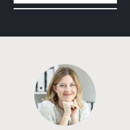
Программа от Альфа Банка
Покупка квартиры в строящемся доме
с субсидией от Застройщика
ставка
1-й взнос
от 16,80%
от 20%
срок
платёж
до 30 лет
325 390 руб.
Подать заявку
Программа от Сбербанка