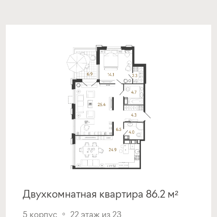
от 16,90%
от 20%
срок
платёж
до 30 лет
327 261 руб.
Подать заявку
Программа от МКБ
Покупка квартиры в строящемся доме
с субсидией от Застройщика
ставка
1-й взнос
от 17,00%
от 20%
Двухкомнатная квартира 86.2 м²
срок
платёж
до 30 лет
329 134 руб.
5 корпус
22 этаж из 23