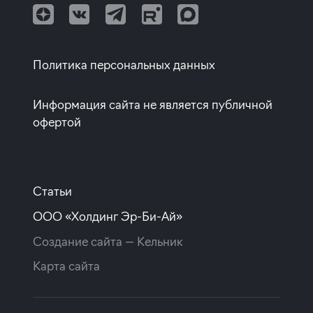
Программа от Сбербанка
Квартиры с европланировкой
Квартиры от собственников
Покупка квартиры в строящемся доме
Политика персональных данных
ставка
1-й взнос
от 19,70%
от 20%
Информация сайта не является публичной
срок
платёж
офертой
до 30 лет
380 064 руб.
Подать заявку
Статьи
ООО «Холдинг Эр-Би-Ай»
Программа от МКБ
Создание сайта —
Кельник
Карта сайта
Покупка квартиры в строящемся доме
ставка
1-й взнос