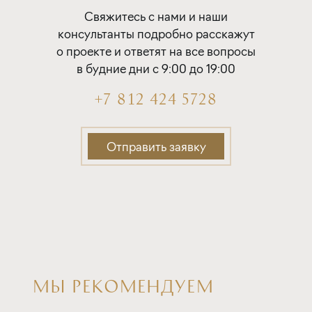
Покупка квартиры в строящемся доме
Свяжитесь с нами и наши
с субсидией от Застройщика
консультанты подробно расскажут
о проекте и ответят на все вопросы
ставка
1-й взнос
в будние дни с 9:00 до 19:00
от 16,80%
от 20%
+7 812 424 5728
срок
платёж
до 30 лет
325 390 руб.
Отправить заявку
Подать заявку
Программа от Дом.рф
Покупка квартиры в строящемся доме
МЫ РЕКОМЕНДУЕМ
ставка
1-й взнос