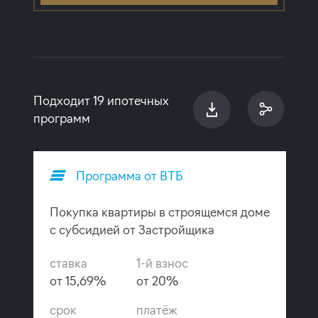
Подходит 19 ипотечных
программ
Программа от ВТБ
Покупка квартиры в строящемся доме
с субсидией от Застройщика
ставка
1-й взнос
от 15,69%
от 20%
срок
платёж