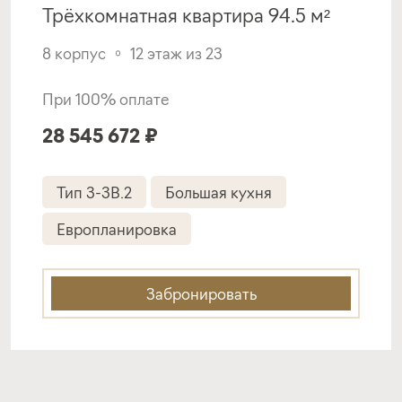
Трёхкомнатная квартира 94.5 м²
Подать заявку
8 корпус
12 этаж из 23
При 100% оплате
Программа от
Металлинвестбанка
28 545 672 ₽
Покупка квартиры в строящемся доме
Тип 3-3B.2
Большая кухня
ставка
1-й взнос
Европланировка
от 19,40%
от 20%
срок
платёж
Забронировать
до 30 лет
374 376 руб.
Подать заявку