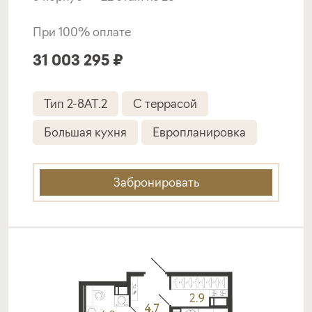
Подать заявку
При 100% оплате
31 003 295 ₽
Программа от Дом.рф
Тип 2-8AT.2
С террасой
Покупка квартиры в строящемся доме
Большая кухня
Европланировка
ставка
1-й взнос
от 18,20%
от 20%
Забронировать
срок
платёж
до 30 лет
351 691 руб.
Подать заявку
Программа от СНГБ