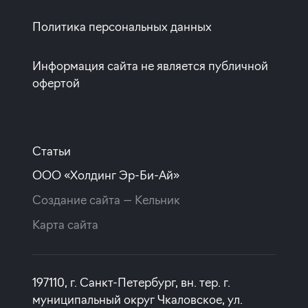
от 19,99%
от 20%
Политика персональных данных
срок
платёж
до 30 лет
302 825 руб.
Информация сайта не является публичной
офертой
Подать заявку
Программа от Совкомбанк
Статьи
ООО «Холдинг Эр-Би-Ай»
Семейная ипотека с субсидией от
Создание сайта —
Кельник
Застройщика
Карта сайта
ставка
1-й взнос
от 4,30%
от 20%
срок
платёж
197110, г. Санкт-Петербург, вн. тер. г.
до 30 лет
—
муниципальный округ Чкаловское, ул.