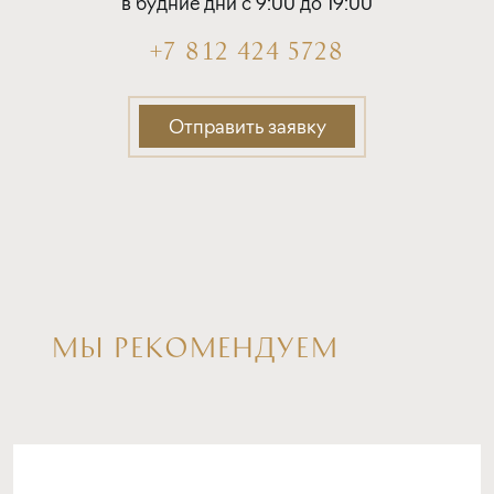
в будние дни с 9:00 до 19:00
от 16,80%
от 20%
+7 812 424 5728
срок
платёж
до 30 лет
255 562 руб.
Отправить заявку
Подать заявку
Программа от Дом.рф
Покупка квартиры в строящемся доме
МЫ РЕКОМЕНДУЕМ
ставка
1-й взнос
от 16,90%
от 20%
срок
платёж
до 30 лет
257 032 руб.