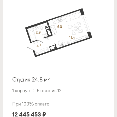
Подать заявку
Программа от МКБ
Покупка квартиры в строящемся доме
с субсидией от Застройщика
ставка
1-й взнос
от 17,00%
от 20%
Студия 24.8 м²
срок
платёж
до 30 лет
258 503 руб.
1 корпус
8 этаж из 12
Подать заявку
При 100% оплате
12 445 453 ₽