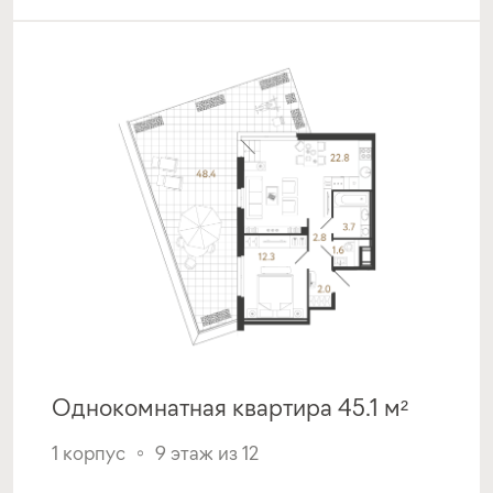
Подать заявку
Программа от Банка Санкт-
Петербург
Покупка квартиры в строящемся доме
ставка
1-й взнос
от 18,49%
от 20%
срок
платёж
до 30 лет
280 517 руб.
Однокомнатная квартира 45.1 м²
Подать заявку
1 корпус
9 этаж из 12