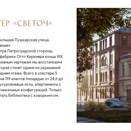
ЕР «СВЕТОЧ»
Большая Пушкарская улица.
вная».
ентре Петроградской стороны,
 фабрики Отто Кирхнера конца XIX
рхивным чертежам мы восстановим
торая станет одним из украшений
днем этаже. Всего в кластере 5
 на 119 юнитов площадью от 24,6 до
вухуровневые лоты, апартаменты с
уникальных конфигураций. Только
тать библиотека с коворкингом,