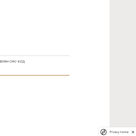
влен смс‑код
Privacy notice