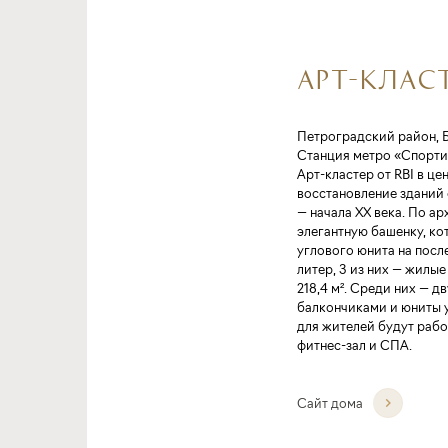
АРТ-КЛАСТ
Петроградский район, 
Станция метро «Спорти
Арт-кластер от RBI в ц
восстановление зданий
— начала XX века. По а
элегантную башенку, ко
углового юнита на после
литер, 3 из них — жилые
218,4 м². Среди них — д
балкончиками и юниты 
для жителей будут рабо
фитнес-зал и СПА.
Сайт дома