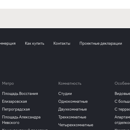
ммерция
Как купить
Контакты
Проектные декларации
Метро
Комнатность
Особенн
Площадь Восстания
Студии
Видовые
Елизаровская
Однокомнатные
С больш
Петроградская
Двухкомнатные
С терра
Площадь Александра
Трехкомнатные
Апартам
Невского
отделко
Четырехкомнатные