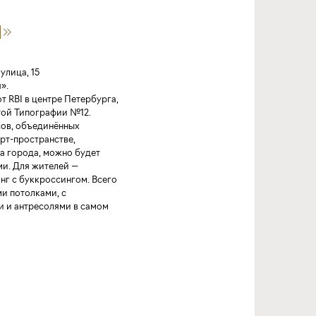
Я»
улица, 15
».
т RBI в центре Петербурга,
той Типографии №12.
сов, объединённых
рт-пространстве,
а города, можно будет
ми. Для жителей —
нг с буккроссингом. Всего
и потолками, с
 и антресолями в самом