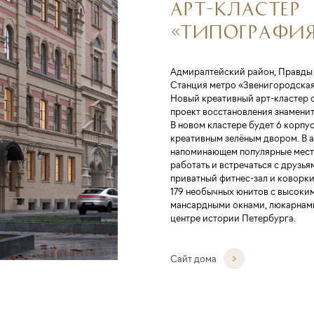
АРТ-КЛАСТЕР
«ТИПОГРАФИ
Адмиралтейский район, Правды 
Станция метро «Звенигородская
Новый креативный арт-кластер о
проект восстановления знамени
В новом кластере будет 6 корпу
креативным зелёным двором. В а
напоминающем популярные мест
работать и встречаться с друзья
приватный фитнес-зал и коворки
179 необычных юнитов с высоким
мансардными окнами, люкарнами
центре истории Петербурга.
Сайт дома