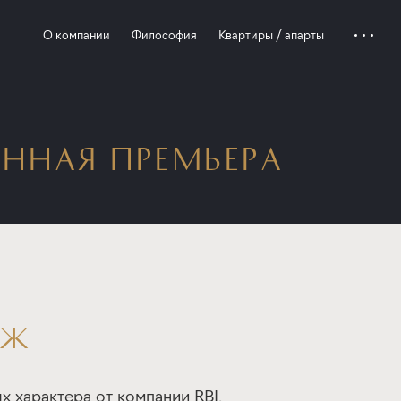
О компании
Философия
Квартиры / апарты
ННАЯ ПРЕМЬЕРА
АЖ
х характера от компании RBI.