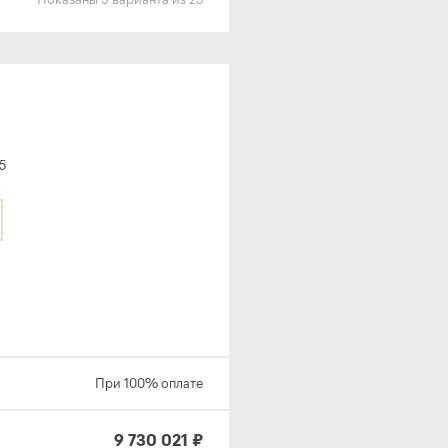
5
При 100% оплате
9 730 021 ₽