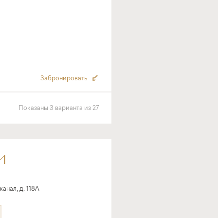
Забронировать
Показаны
3
варианта
из
27
И
нал, д. 118А