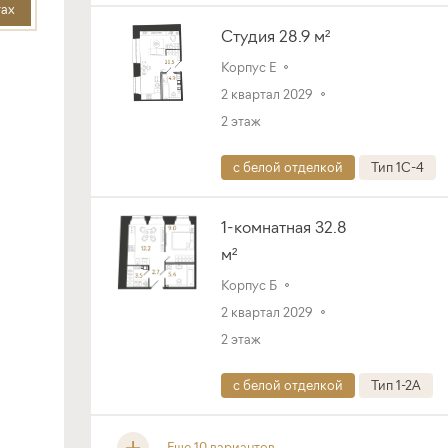
тах
Студия 28.9 м²
Корпус Е
2 квартал 2029
2 этаж
с белой отделкой
Тип 1C-4
1-комнатная 32.8
м²
Корпус Б
2 квартал 2029
2 этаж
с белой отделкой
Тип 1-2A
Еще 10 вариантов