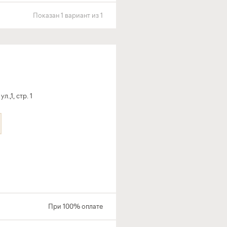
Показан
1
вариант
из
1
,1, стр. 1
При 100% оплате