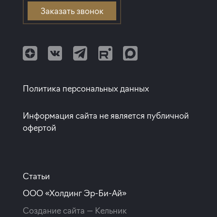
Элитные дома
Проспект Просвещения
Заказать звонок
Квартиры с белой отделкой
Клубные дома
Балтийская
Квартиры с полной отделкой
Улица Дыбенко
Квартиры с европланировкой
Квартиры от собственников
Политика персональных данных
Информация сайта не является публичной
офертой
Статьи
ООО «Холдинг Эр-Би-Ай»
Создание сайта —
Кельник