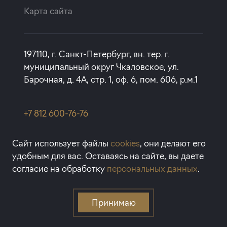
Карта сайта
197110, г. Санкт-Петербург, вн. тер. г.
муниципальный округ Чкаловское, ул.
Барочная, д. 4А, стр. 1, оф. 6, пом. 606, р.м.1
+7 812 600-76-76
rbi@rbi.ru
Сайт использует файлы
cookies
, они делают его
удобным для вас. Оставаясь на сайте, вы даете
1993-2026 © RBI — Апартаменты
согласие на обработку
персональных данных
.
и квартиры в Санкт-Петербурге
Принимаю