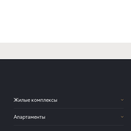
Жилые комплексы
Передвижники
Апартаменты
Цвет Зеленогорска
Светоч