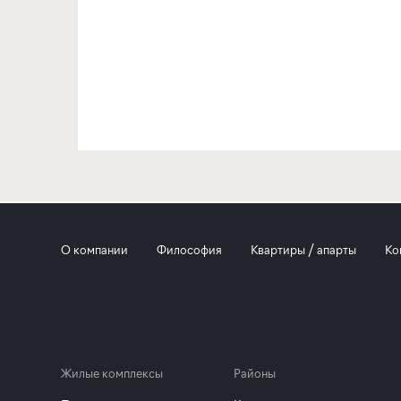
О компании
Философия
Квартиры / апарты
Ко
Жилые комплексы
Районы