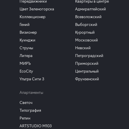
Передвижники
Квартиры в центре
Цвет Зеленогорска
Адмиралтейский
Коллекционер
Всеволожский
Гений
Выборгский
Визионер
Курортный
Куинджи
Московский
Струны
Невский
Литера
Петроградский
МИРЪ
Приморский
EcoCity
Центральный
Ультра Сити 3
Фрунзенский
Апартаменты
Светоч
Типография
Репин
ARTSTUDIO M103