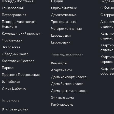
Площадь Восстания
Студии
Видовые
Елизаровская
Однокомнатные
С больш
Петроградская
Двухкомнатные
С терра
Площадь Александра
Трехкомнатные
Апартам
Невского
отделко
Четырехкомнатные
Комендантский проспект
Квартир
Евродвушки
отделко
Фрунзенская
Евротрешки
Квартир
Чкаловская
отделко
Обводный канал
Типы недвижимости
Квартир
Крестовский остров
европла
Квартиры
Парнас
Квартир
Апартаменты
собстве
Проспект Просвещения
Дома комфорт-класса
Балтийская
Дома бизнес-класса
Улица Дыбенко
Дома премиум-класса
Элитные дома
Готовность
Клубные дома
В готовых домах