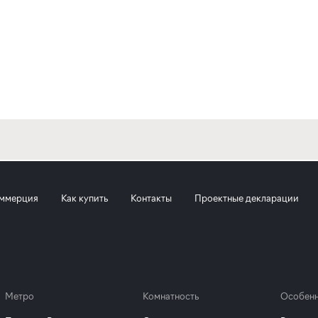
ммерция
Как купить
Контакты
Проектные декларации
Метро
Комнатность
Особенн