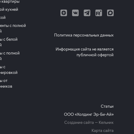
 квартиры
ой кухней
сой
енты с полной
й
Политика персональных данных
ы с белой
й
Информация сайта не является
ы с полной
публичной офертой
й
ы с
нировкой
ы от
нников
Статьи
ООО «Холдинг Эр-Би-Ай»
Создание сайта —
Кельник
Карта сайта