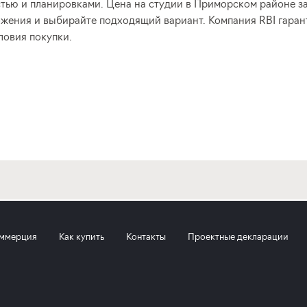
стью и планировками. Цена на студии в Приморском районе з
жения и выбирайте подходящий вариант. Компания RBI гаран
ловия покупки.
ммерция
Как купить
Контакты
Проектные декларации