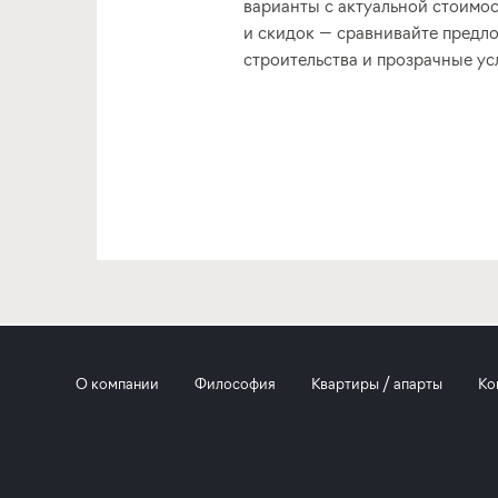
варианты с актуальной стоимо
и скидок — сравнивайте предло
строительства и прозрачные ус
О компании
Философия
Квартиры / апарты
Ко