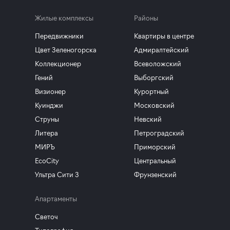
Жилые комплексы
Районы
Передвижники
Квартиры в центре
Цвет Зеленогорска
Адмиралтейский
Коллекционер
Всеволожский
Гений
Выборгский
Визионер
Курортный
Куинджи
Московский
Струны
Невский
Литера
Петроградский
МИРЪ
Приморский
EcoCity
Центральный
Ультра Сити 3
Фрунзенский
Апартаменты
Светоч