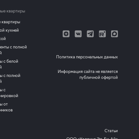
ые квартиры
 квартиры
ой кухней
сой
енты с полной
й
Политика персональных данных
ы с белой
й
Информация сайта не является
ы с полной
публичной офертой
й
ы с
нировкой
ы от
нников
Статьи