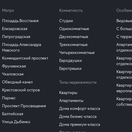
Метро
Комнатность
Особенн
Площадь Восстания
Студии
Видовые
Елизаровская
Однокомнатные
С больш
Петроградская
Двухкомнатные
С терра
Площадь Александра
Трехкомнатные
Апартам
Невского
отделко
Четырехкомнатные
Комендантский проспект
Квартир
Евродвушки
отделко
Фрунзенская
Евротрешки
Квартир
Чкаловская
отделко
Обводный канал
Типы недвижимости
Квартир
Крестовский остров
европла
Квартиры
Парнас
Квартир
Апартаменты
собстве
Проспект Просвещения
Дома комфорт-класса
Балтийская
Дома бизнес-класса
Улица Дыбенко
Дома премиум-класса