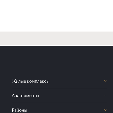
Жилые комплексы
Передвижники
Апартаменты
Цвет Зеленогорска
Светоч
Коллекционер
Районы