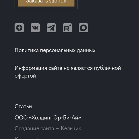
Заказать звонок
Квартиры с белой отделкой
Клубные дома
Балтийская
Квартиры с полной отделкой
Улица Дыбенко
Квартиры с европланировкой
Квартиры от собственников
Политика персональных данных
Информация сайта не является публичной
офертой
Статьи
ООО «Холдинг Эр-Би-Ай»
Создание сайта —
Кельник