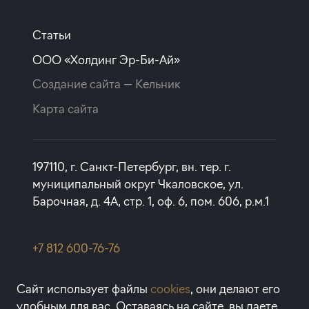
Статьи
ООО «Холдинг Эр-Би-Ай»
Создание сайта —
Кельник
Карта сайта
197110, г. Санкт-Петербург, вн. тер. г.
муниципальный округ Чкаловское, ул.
Барочная, д. 4А, стр. 1, оф. 6, пом. 606, р.м.1
+7 812 600-76-76
rbi@rbi.ru
Сайт использует файлы
cookies
, они делают его
удобным для вас. Оставаясь на сайте, вы даете