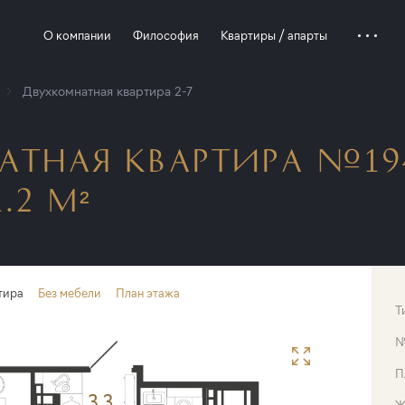
О компании
Философия
Квартиры / апарты
Двухкомнатная квартира 2-7
ТНАЯ КВАРТИРА №19
.2 М²
тира
Без мебели
План этажа
Т
П
Ж