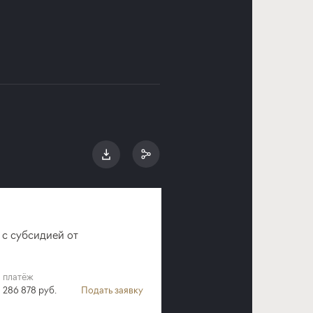
 с субсидией от
платёж
286 878 руб.
Подать заявку