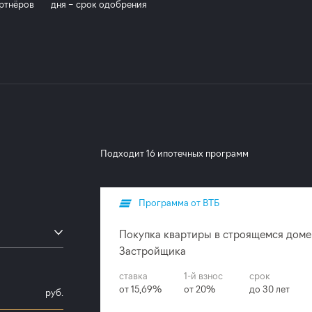
ртнёров
дня – срок одобрения
Подходит 16 ипотечных программ
Программа от ВТБ
Покупка квартиры в строящемся доме
Застройщика
ставка
1-й взнос
срок
от 15,69%
от 20%
до 30 лет
руб.
ройщика