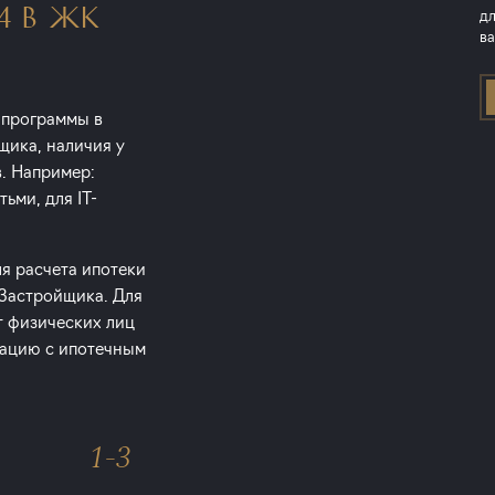
4 В ЖК
дл
ва
 программы в
щика, наличия у
в. Например:
ьми, для IT-
ля расчета ипотеки
 Застройщика. Для
т физических лиц
тацию с ипотечным
1-3