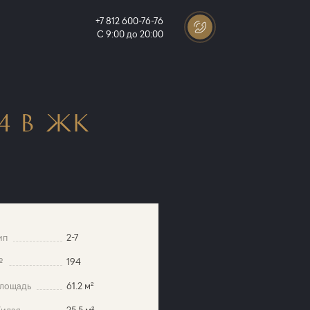
+7 812 600-76-76
С 9:00 до 20:00
4 В ЖК
ип
2-7
№
194
лощадь
61.2 м²
илая
25.5 м²