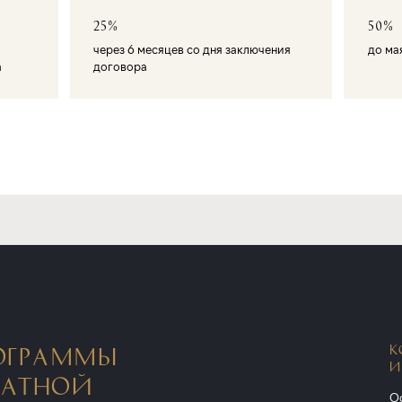
25%
50%
через 6 месяцев со дня заключения
до ма
а
договора
К
ОГРАММЫ
И
НАТНОЙ
Ос