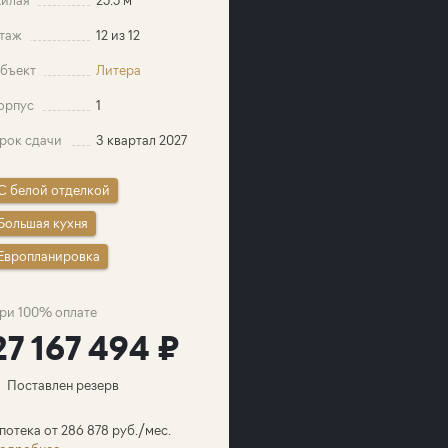
таж
12 из 12
бъект
Литера
орпус
1
рок сдачи
3 квартал 2027
C белой отделкой
Большая кухня
Европланировка
ри 100% оплате
27 167 494 ₽
Поставлен резерв
потека от 286 878 руб./мес.