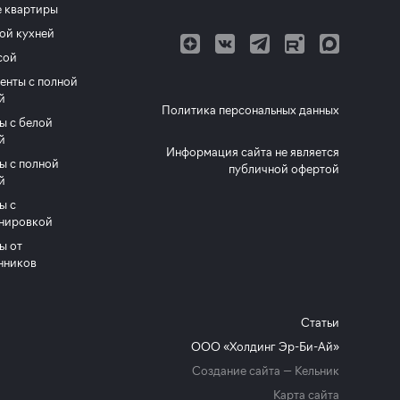
 квартиры
ой кухней
сой
енты с полной
й
Политика персональных данных
ы с белой
й
Информация сайта не является
ы с полной
публичной офертой
й
ы с
нировкой
ы от
нников
Статьи
ООО «Холдинг Эр-Би-Ай»
Создание сайта —
Кельник
Карта сайта