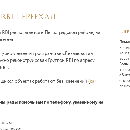
BI ПЕРЕЕХАЛ
RBI располагается в Петроградском районе, на
«ЛЕ
ше нет.
Памят
и инж
ьтурно-деловом пространстве «Левашовский
конст
восст
жно реконструирован Группой RBI по адресу:
Больш
ие 1.
хлебо
общед
сторо
ящихся объектах работают без изменений (
как
пешех
мы рады помочь вам по телефону, указанному на
енным:
0 до 20:00