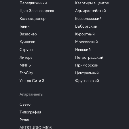
Передвижники
Квартиры в центре
Цвет Зеленогорска
Адмиралтейский
Коллекционер
Всеволожский
Гений
Выборгский
Визионер
Курортный
Куинджи
Московский
Струны
Невский
Литера
Петроградский
МИРЪ
Приморский
EcoCity
Центральный
Ультра Сити 3
Фрунзенский
Апартаменты
Светоч
Типография
Репин
ARTSTUDIO M103