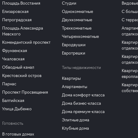
Площадь Восстания
Студии
Видовые
Елизаровская
Однокомнатные
С больш
Петроградская
Двухкомнатные
С терра
Площадь Александра
Трехкомнатные
Апартам
Невского
отделко
Четырехкомнатные
Комендантский проспект
Квартир
Евродвушки
отделко
Фрунзенская
Евротрешки
Квартир
Чкаловская
отделко
Обводный канал
Типы недвижимости
Квартир
Крестовский остров
европла
Квартиры
Парнас
Квартир
Апартаменты
собстве
Проспект Просвещения
Дома комфорт-класса
Балтийская
Дома бизнес-класса
Улица Дыбенко
Дома премиум-класса
Элитные дома
Готовность
Клубные дома
В готовых домах