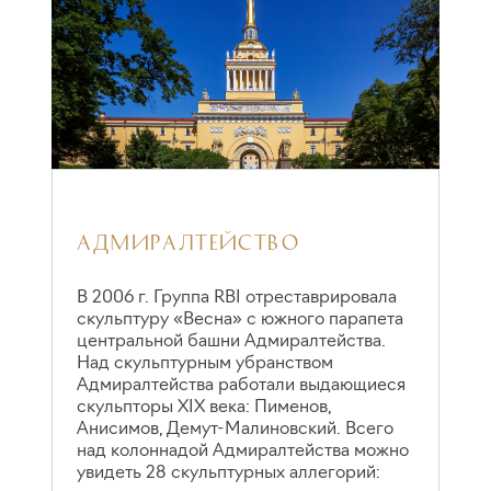
АДМИРАЛТЕЙСТВО
С
В 2006 г. Группа RBI отреставрировала
скульптуру «Весна» с южного парапета
В
центральной башни Адмиралтейства.
с
Над скульптурным убранством
н
Адмиралтейства работали выдающиеся
Р
скульпторы XIX века: Пименов,
с
Анисимов, Демут-Малиновский. Всего
над колоннадой Адмиралтейства можно
увидеть 28 скульптурных аллегорий: