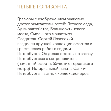
ЧЕТЫРЕ ГОРИЗОНТА
A
Гравюры с изображением знаковых
С
достопримечательностей: Летнего сада,
г
Адмиралтейства, Большеохтинского
«
моста, Смольного монастыря...
Э
Создатель Сергей Лозовский —
и
владелец крупной коллекции офортов и
з
графических работ с видами
л
Петербурга. Он делал офорты по заказу
н
Петербургского метрополитена
т
(памятный офорт к 55-летию городского
к
метро), Нотариальной палаты Санкт-
п
Петербурга, частных коллекционеров.
Р
п
в
б
Ц