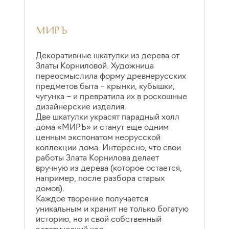
МИРЪ
Декоративные шкатулки из дерева от
Д
Златы Корниловой. Художница
«
переосмыслила форму древнерусских
Л
предметов быта – крынки, кубышки,
В
чугунка – и превратила их в роскошные
А
дизайнерские изделия.
с
Две шкатулки украсят парадный холл
п
дома «МИРЪ» и станут еще одним
П
ценным экспонатом неорусской
С
коллекции дома. Интересно, что свои
т
работы Злата Корнилова делает
р
вручную из дерева (которое остается,
т
например, после разбора старых
д
домов).
т
Каждое творение получается
а
уникальным и хранит не только богатую
у
историю, но и свой собственный
у
эстетический код.
И