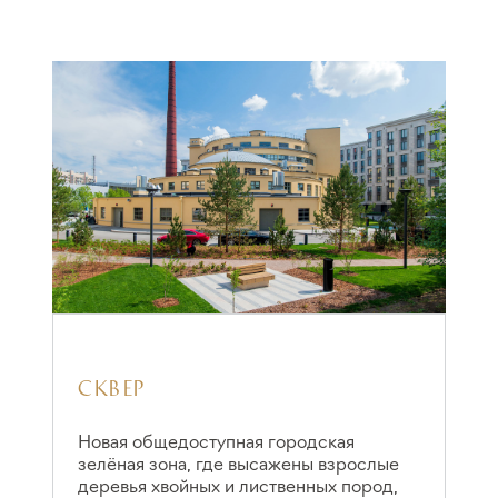
СКВЕР
«
Новая общедоступная городская
В
зелёная зона, где высажены взрослые
п
деревья хвойных и лиственных пород,
в