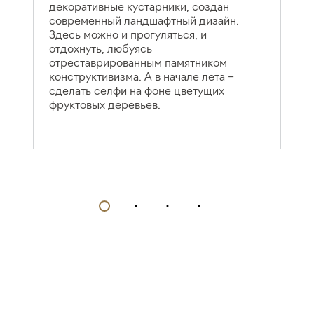
декоративные кустарники, создан
д
современный ландшафтный дизайн.
м
Здесь можно и прогуляться, и
к
отдохнуть, любуясь
з
отреставрированным памятником
к
конструктивизма. А в начале лета –
сделать селфи на фоне цветущих
фруктовых деревьев.