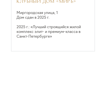
КЛУБНЫЙ ДОМ «МИРЪ»
А
M
Миргородская улица, 1
Дом сдан в 2025 г.
Т
Д
2025 г.: «Лучший строящийся жилой
комплекс элит- и премиум-класса в
2
Санкт-Петербурге»
а
П