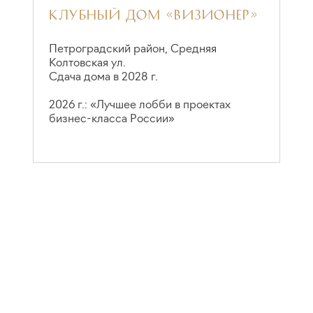
КЛУБНЫЙ ДОМ «ВИЗИОНЕР»
Д
Петроградский район, Средняя
Н
Колтовская ул.
С
Сдача дома в 2028 г.
2
2026 г.: «Лучшее лобби в проектах
к
бизнес-класса России»
к
к