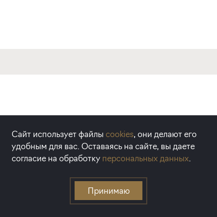
GREEN PROPERTY
Сайт использует файлы
cookies
, они делают его
AWARDS
удобным для вас. Оставаясь на сайте, вы даете
согласие на обработку
персональных данных
.
Green Property Awards – независимая
премия, которая отмечает лучшие объекты
Принимаю
недвижимости в России с передовыми
технологическими характеристиками.
Награду получают здания, которые