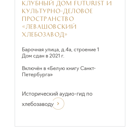
КЛУБНЫЙ ДОМ FUTURIST И
Д
КУЛЬТУРНО-ДЕЛОВОЕ
Г
ПРОСТРАНСТВО
И
«ЛЕВАШОВСКИЙ
П
ХЛЕБОЗАВОД»
Д
Барочная улица, д.4а, строение 1
В
Дом сдан в 2021 г.
П
Включён в «Белую книгу Санкт-
Петербурга»
Исторический аудио-гид по
хлебозаводу