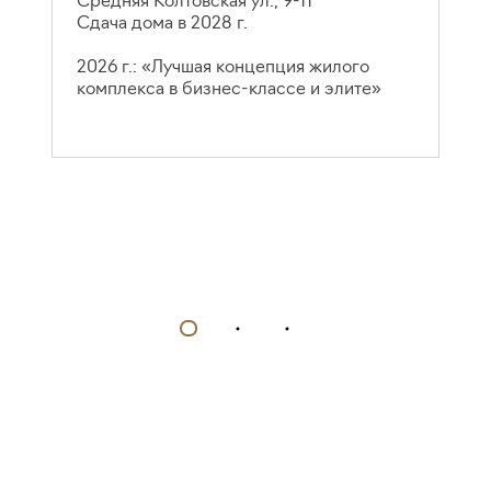
Сдача дома в 2028 г.
Ш
С
2026 г.: «Лучшая концепция жилого
комплекса в бизнес-классе и элите»
2
б
к