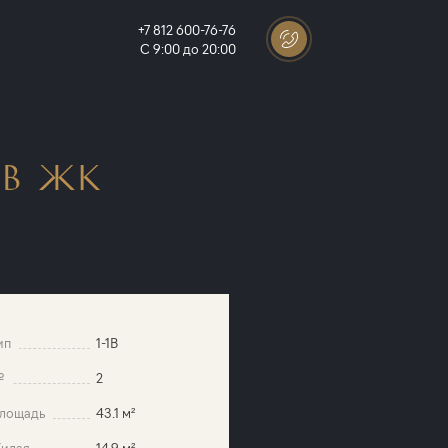
+7 812 600-76-76
С 9:00 до 20:00
В ЖК
ип
1-1B
№
2
лощадь
43.1 м²
илая
14.9 м²