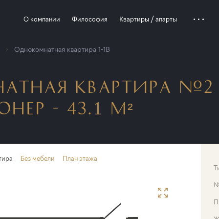
О компании
Философия
Квартиры / апарты
Однокомнатная квартира 1-1B
АТНАЯ КВАРТИРА №2 
ЕР - 43.1 М²
тира
Без мебели
План этажа
Т
П
Ж