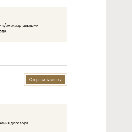
ми/ежеквартальными
года
Отправить заявку
ючения договора