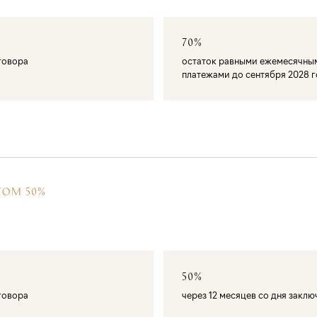
70%
оговора
остаток равными ежемесячны
платежами до сентября 2028 
СОМ 50%
50%
оговора
через 12 месяцев со дня закл