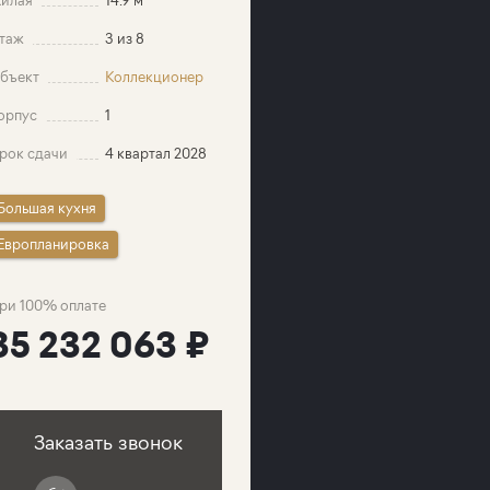
таж
3 из 8
бъект
Коллекционер
орпус
1
рок сдачи
4 квартал 2028
Большая кухня
Европланировка
ри 100% оплате
35 232 063 ₽
Заказать звонок