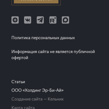
Квартиры с белой отделкой
Клубные дома
Балтийская
Квартиры с полной отделкой
Улица Дыбенко
Квартиры с европланировкой
Квартиры от собственников
Политика персональных данных
Информация сайта не является публичной
офертой
Статьи
ООО «Холдинг Эр-Би-Ай»
Создание сайта —
Кельник
Карта сайта