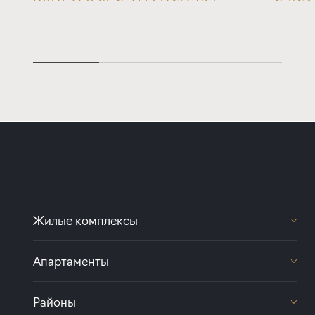
Жилые комплексы
Передвижники
Апартаменты
Цвет Зеленогорска
Светоч
Коллекционер
Районы
Типография