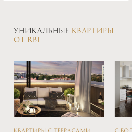
УНИКАЛЬНЫЕ
КВАРТИРЫ
ОТ RBI
КВАРТИРЫ С ТЕРРАСАМИ
С БО