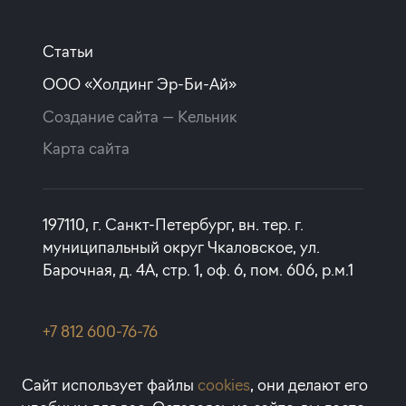
ставка
1-й взнос
от 18,30%
от 20%
Статьи
срок
платёж
ООО «Холдинг Эр-Би-Ай»
до 30 лет
105 244 руб.
Создание сайта —
Кельник
Подать заявку
Карта сайта
197110, г. Санкт-Петербург, вн. тер. г.
Программа от Уралсиба
муниципальный округ Чкаловское, ул.
Барочная, д. 4А, стр. 1, оф. 6, пом. 606, р.м.1
Покупка квартиры в строящемся доме
ставка
1-й взнос
+7 812 600-76-76
от 18,39%
от 20%
rbi@rbi.ru
срок
платёж
Сайт использует файлы
cookies
, они делают его
до 30 лет
105 749 руб.