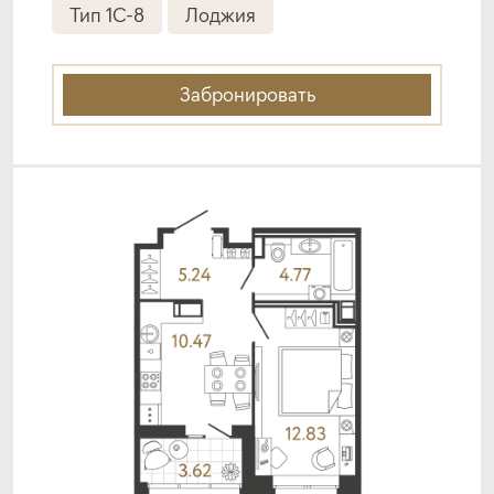
Тип 1C-8
Лоджия
ставка
1-й взнос
от 6,00%
от 20%
Забронировать
срок
платёж
до 30 лет
41 237 руб.
Подать заявку
Программа от Банка Санкт-
Петербург
Семейная ипотека
ставка
1-й взнос
от 6,00%
от 20%