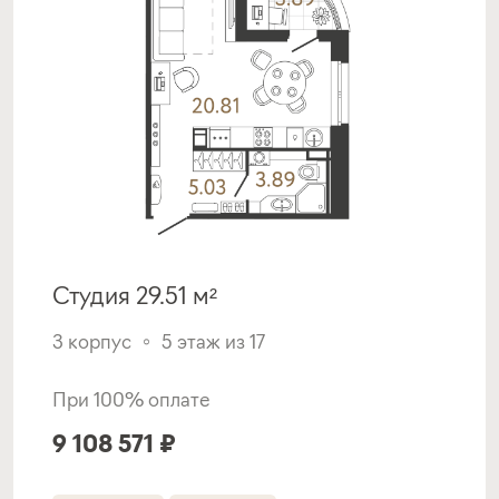
Программа от Банка Россия
Военная ипотека (семейная)
ставка
1-й взнос
от 6,00%
от 20%
срок
платёж
до 30 лет
41 237 руб.
Студия 29.51 м²
Подать заявку
3 корпус
5 этаж из 17
При 100% оплате
Программа от СНГБ
9 108 571 ₽
Семейная ипотека