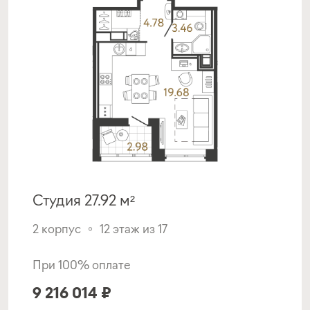
Программа от Совкомбанка
Покупка квартиры в строящемся доме
с субсидией от Застройщика
ставка
1-й взнос
от 16,59%
от 20%
срок
платёж
Студия 27.92 м²
до 30 лет
95 685 руб.
2 корпус
12 этаж из 17
Подать заявку
При 100% оплате
9 216 014 ₽
Программа от Альфа Банка