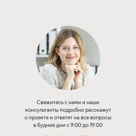
Застройщика
ставка
1-й взнос
от 5,20%
от 20%
срок
платёж
до 30 лет
37 774 руб.
Подать заявку
Программа от Банка Россия
Семейная ипотека
Свяжитесь с нами и наши
консультанты подробно расскажут
ставка
1-й взнос
о проекте и ответят на все вопросы
от 5,80%
от 20%
в будние дни с 9:00 до 19:00
срок
платёж