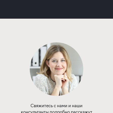
Программа от Металлинвестбанк
Покупка апартаментов в строящемся
отеле
ставка
1-й взнос
от 19,40%
от 20%
срок
платёж
до 30 лет
—
Подать заявку
Свяжитесь с нами и наши
консультанты подробно расскажут