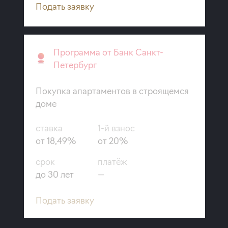
Подать заявку
Программа от Банк Санкт-
Петербург
Покупка апартаментов в строящемся
доме
ставка
1-й взнос
от 18,49%
от 20%
срок
платёж
до 30 лет
—
Подать заявку