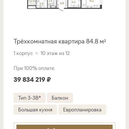
от 19,70%
от 20%
срок
платёж
до 30 лет
449 763 руб.
Подать заявку
Трёхкомнатная квартира 84.8 м²
1 корпус
10 этаж из 12
Программа от ВБРР
При 100% оплате
Покупка квартиры в строящемся доме
39 834 219 ₽
ставка
1-й взнос
от 20,40%
от 20%
Тип 3-3B*
Балкон
срок
платёж
Большая кухня
Европланировка
до 30 лет
465 493 руб.