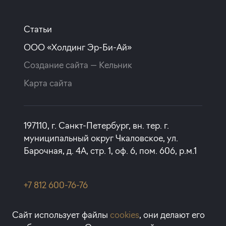
Покупка квартиры в строящемся доме
Статьи
ставка
1-й взнос
ООО «Холдинг Эр-Би-Ай»
от 19,90%
от 20%
Создание сайта —
Кельник
срок
платёж
Карта сайта
до 19 лет
—
Подать заявку
197110, г. Санкт-Петербург, вн. тер. г.
муниципальный округ Чкаловское, ул.
Барочная, д. 4А, стр. 1, оф. 6, пом. 606, р.м.1
Программа от РоссельхозБанк
Покупка квартиры в строящемся доме
+7 812 600-76-76
rbi@rbi.ru
ставка
1-й взнос
Сайт использует файлы
cookies
, они делают его
от 25,00%
от 30%