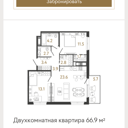
Подать заявку
Забронировать
Программа от Совкомбанк
Семейная ипотека с субсидией от
Застройщика
ставка
1-й взнос
от 4,30%
от 20%
срок
платёж
до 30 лет
—
Подать заявку
Двухкомнатная квартира 66.9 м²
Программа от ВТБ