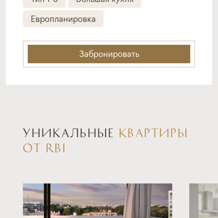
Подать заявку
Европланировка
Забронировать
Программа от ВТБ
Семейная ипотека
ставка
1-й взнос
от 6,00%
от 40%
УНИКАЛЬНЫЕ
КВАРТИРЫ
срок
платёж
ОТ RBI
до 30 лет
—
Подать заявку