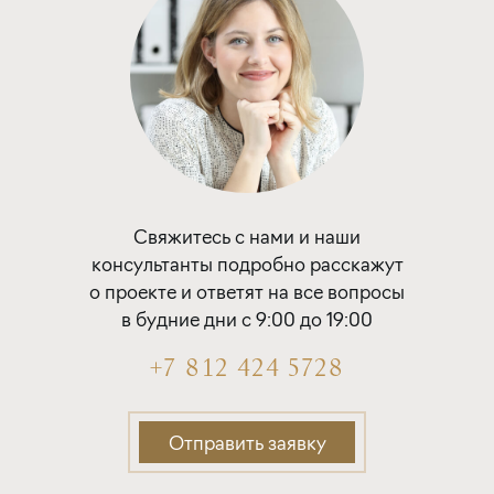
Подать заявку
Программа от Банка Россия
Покупка квартиры в строящемся доме
ставка
1-й взнос
Свяжитесь с нами и наши
от 19,50%
от 20%
консультанты подробно расскажут
о проекте и ответят на все вопросы
срок
платёж
в будние дни с 9:00 до 19:00
до 30 лет
445 275 руб.
+7 812 424 5728
Подать заявку
Отправить заявку
Программа от ВТБ