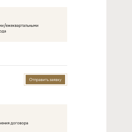
ми/ежеквартальными
года
Отправить заявку
ючения договора