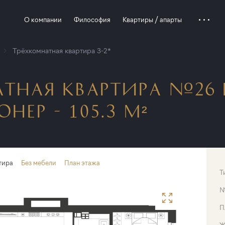
О компании
Философия
Квартиры / апарты
Трёхкомнатная квартира 3-2*
ТНАЯ КВАРТИРА №26 
ЕР - 105.3 М²
тира
Без мебели
План этажа
Т
П
Ж