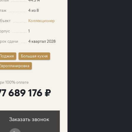
таж
4 из 8
бъект
Коллекционер
орпус
1
рок сдачи
4 квартал 2028
Лоджия
Большая кухня
Европланировка
ри 100% оплате
77 689 176 ₽
Заказать звонок