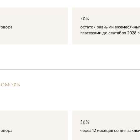
70%
оговора
остаток равными ежемесячны
платежами до сентября 2028 
СОМ 50%
50%
оговора
через 12 месяцев со дня закл