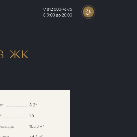
+7 812 600-76-76
С 9:00 до 20:00
В ЖК
ип
3-2*
№
26
лощадь
105.3 м²
илая
44.3 м²