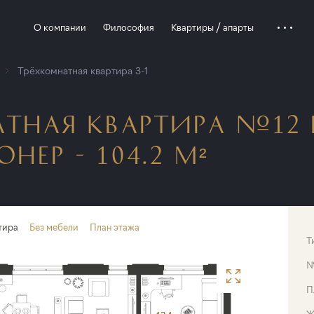
О компании
Философия
Квартиры / апарты
Трёхкомнатная квартира 3-1
ТНАЯ КВАРТИРА №12 
ЕР - 104.2 М²
тира
Без мебели
План этажа
Т
П
Ж