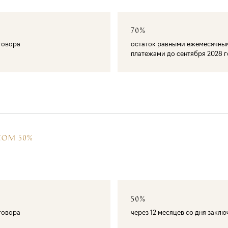
70%
оговора
остаток равными ежемесячны
платежами до сентября 2028 
СОМ 50%
50%
оговора
через 12 месяцев со дня закл