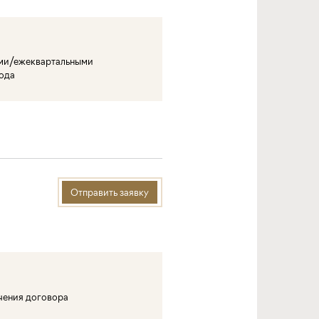
ми/ежеквартальными
года
Отправить заявку
ючения договора