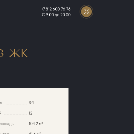
+7 812 600-76-76
С 9:00 до 20:00
В ЖК
ип
3-1
№
12
лощадь
104.2 м²
илая
41.6 м²