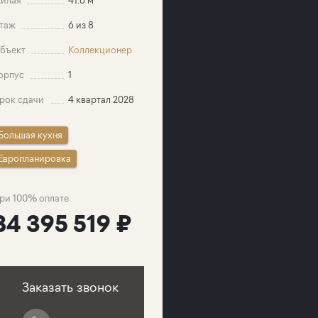
таж
6 из 8
бъект
Коллекционер
орпус
1
рок сдачи
4 квартал 2028
Большая кухня
Европланировка
ри 100% оплате
84 395 519 ₽
Заказать звонок