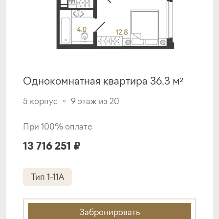
Покупка квартиры в строящемся доме
ставка
1-й взнос
от 18,39%
от 20%
срок
платёж
Однокомнатная квартира 36.3 м²
до 30 лет
313 773 руб.
5 корпус
9 этаж из 20
Подать заявку
При 100% оплате
13 716 251 ₽
Программа от Банка Санкт-
Петербург
Тип 1-11A
Покупка квартиры в строящемся доме
ставка
1-й взнос
Забронировать