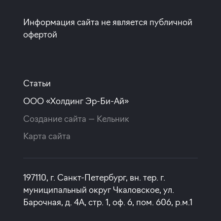
Покупка квартиры в строящемся доме
Информация сайта не является публичной
офертой
ставка
1-й взнос
от 19,90%
от 20%
срок
платёж
Статьи
до 30 лет
339 017 руб.
ООО «Холдинг Эр-Би-Ай»
Подать заявку
Создание сайта —
Кельник
Карта сайта
Программа от Совкомбанка
197110, г. Санкт-Петербург, вн. тер. г.
Покупка квартиры в строящемся доме
муниципальный округ Чкаловское, ул.
Барочная, д. 4А, стр. 1, оф. 6, пом. 606, р.м.1
ставка
1-й взнос
от 19,99%
от 20%