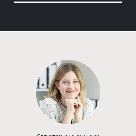
Программа от Альфа Банка
Покупка квартиры в строящемся доме
с субсидией от Застройщика
ставка
1-й взнос
от 16,80%
от 20%
срок
платёж
до 30 лет
287 379 руб.
Подать заявку
Программа от Сбербанка
Покупка квартиры в строящемся доме