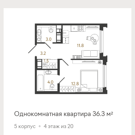
срок
платёж
до 30 лет
289 032 руб.
Подать заявку
Программа от МКБ
Покупка квартиры в строящемся доме
с субсидией от Застройщика
ставка
1-й взнос
от 17,00%
от 20%
Однокомнатная квартира 36.3 м²
срок
платёж
до 30 лет
290 686 руб.
5 корпус
4 этаж из 20