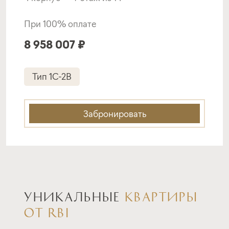
Подать заявку
При 100% оплате
8 958 007 ₽
Программа от Банка Россия
Тип 1C-2B
Покупка квартиры в строящемся доме
ставка
1-й взнос
Забронировать
от 19,50%
от 20%
срок
платёж
до 30 лет
332 316 руб.
Подать заявку
УНИКАЛЬНЫЕ
КВАРТИРЫ
ОТ RBI