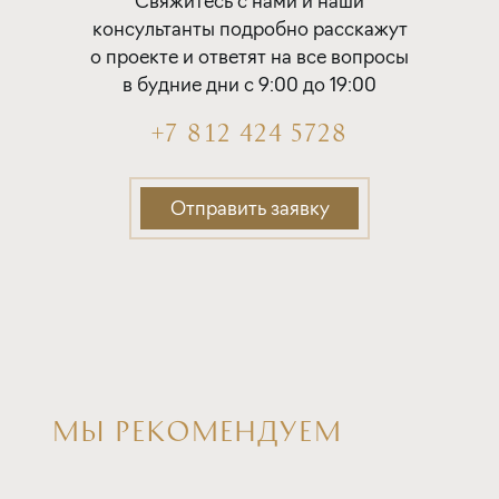
Свяжитесь с нами и наши
с субсидией от Застройщика
консультанты подробно расскажут
о проекте и ответят на все вопросы
ставка
1-й взнос
в будние дни с 9:00 до 19:00
от 16,80%
от 20%
+7 812 424 5728
срок
платёж
до 30 лет
287 379 руб.
Отправить заявку
Подать заявку
Программа от Дом.рф
Покупка квартиры в строящемся доме
МЫ РЕКОМЕНДУЕМ
ставка
1-й взнос
от 16,90%
от 20%