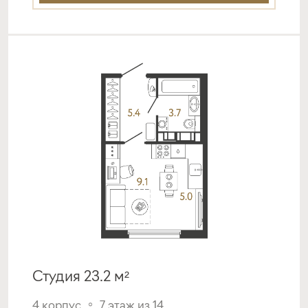
от 18,49%
от 20%
срок
платёж
до 30 лет
315 440 руб.
Подать заявку
Программа от
Металлинвестбанка
Покупка квартиры в строящемся доме
ставка
1-й взнос
от 19,40%
от 20%
Студия 23.2 м²
срок
платёж
до 30 лет
330 643 руб.
4 корпус
7 этаж из 14