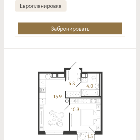
от 18,39%
от 20%
Европланировка
срок
платёж
до 30 лет
353 902 руб.
Забронировать
Подать заявку
Программа от Банка Санкт-
Петербург
Покупка квартиры в строящемся доме
ставка
1-й взнос
от 18,49%
от 20%
срок
платёж
до 30 лет
355 782 руб.