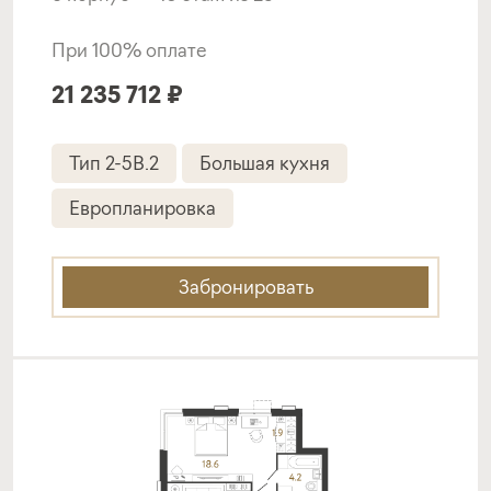
Подать заявку
При 100% оплате
21 235 712 ₽
Программа от Дом.рф
Тип 2-5B.2
Большая кухня
Покупка квартиры в строящемся доме
Европланировка
ставка
1-й взнос
от 18,20%
от 20%
Забронировать
срок
платёж
до 30 лет
350 332 руб.
Подать заявку
Программа от СНГБ