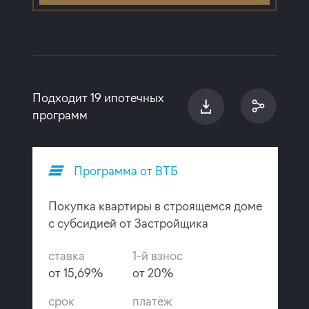
Подходит 19 ипотечных
программ
Программа от ВТБ
Покупка квартиры в строящемся доме
с субсидией от Застройщика
ставка
1-й взнос
от 15,69%
от 20%
срок
платёж