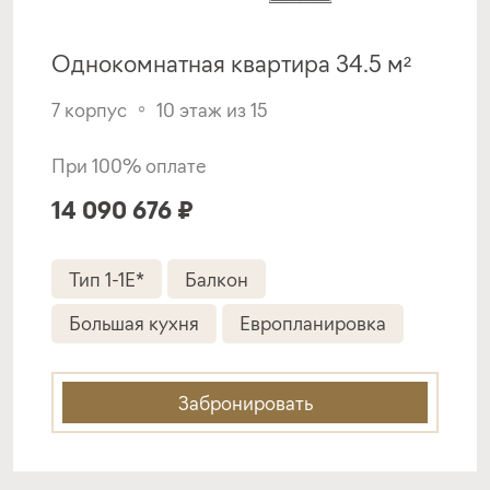
Подать заявку
Однокомнатная квартира 34.5 м²
7 корпус
10 этаж из 15
Программа от
Металлинвестбанка
При 100% оплате
14 090 676 ₽
Покупка квартиры в строящемся доме
ставка
1-й взнос
Тип 1-1E*
Балкон
от 19,40%
от 20%
Большая кухня
Европланировка
срок
платёж
до 30 лет
372 929 руб.
Забронировать
Подать заявку