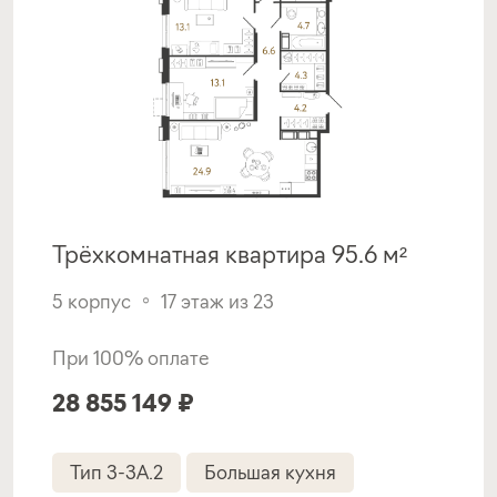
Покупка квартиры в строящемся доме
ставка
1-й взнос
от 18,30%
от 20%
срок
платёж
до 30 лет
352 210 руб.
Трёхкомнатная квартира 95.6 м²
Подать заявку
5 корпус
17 этаж из 23
При 100% оплате
Программа от Уралсиба
28 855 149 ₽
Покупка квартиры в строящемся доме
Тип 3-3A.2
Большая кухня
ставка
1-й взнос