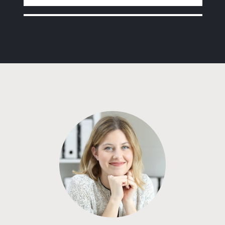
Программа от Альфа Банка
Покупка квартиры в строящемся доме
с субсидией от Застройщика
ставка
1-й взнос
от 16,80%
от 20%
срок
платёж
до 30 лет
324 132 руб.
Подать заявку
Программа от Сбербанка