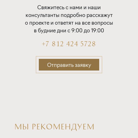
Покупка квартиры в строящемся доме
Свяжитесь с нами и наши
с субсидией от Застройщика
консультанты подробно расскажут
о проекте и ответят на все вопросы
ставка
1-й взнос
в будние дни с 9:00 до 19:00
от 16,80%
от 20%
+7 812 424 5728
срок
платёж
до 30 лет
324 132 руб.
Отправить заявку
Подать заявку
Программа от Дом.рф
Покупка квартиры в строящемся доме
МЫ РЕКОМЕНДУЕМ
ставка
1-й взнос