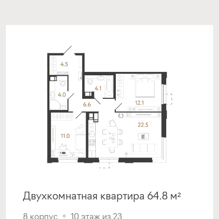
от 16,90%
от 20%
срок
платёж
до 30 лет
325 996 руб.
Подать заявку
Программа от МКБ
Покупка квартиры в строящемся доме
с субсидией от Застройщика
ставка
1-й взнос
от 17,00%
от 20%
Двухкомнатная квартира 64.8 м²
срок
платёж
до 30 лет
327 862 руб.
8 корпус
10 этаж из 23