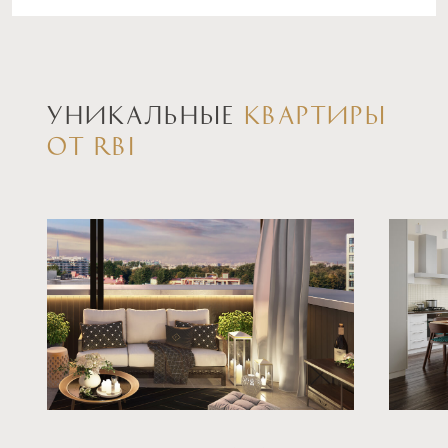
ставка
1-й взнос
от 6,00%
от 20%
срок
платёж
до 30 лет
—
УНИКАЛЬНЫЕ
КВАРТИРЫ
ОТ RBI
Подать заявку
Программа от СНГБ
Семейная ипотека
ставка
1-й взнос
от 6,00%
от 20%
срок
платёж
до 30 лет
—