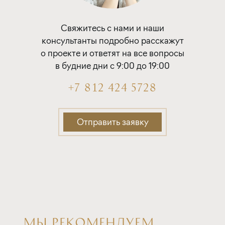
ставка
1-й взнос
от 19,50%
от 20%
Свяжитесь с нами и наши
консультанты подробно расскажут
срок
платёж
о проекте и ответят на все вопросы
до 30 лет
763 773 руб.
в будние дни с 9:00 до 19:00
Подать заявку
+7 812 424 5728
Отправить заявку
Программа от Сбербанка
Покупка квартиры в строящемся доме
ставка
1-й взнос
от 19,70%
от 20%
срок
платёж
МЫ РЕКОМЕНДУЕМ