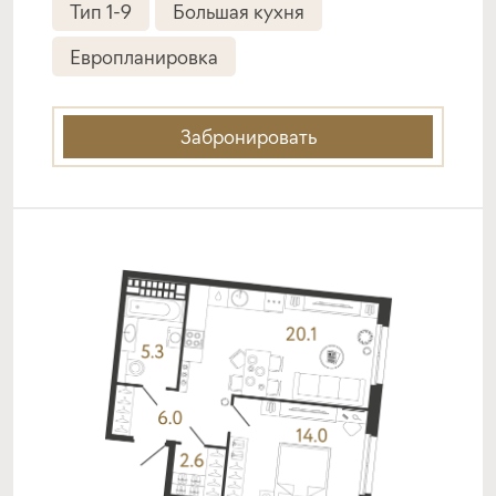
Тип 1-9
Большая кухня
Подать заявку
Европланировка
Программа от Металлинвестбанк
Забронировать
Семейная ипотека
ставка
1-й взнос
от 6,00%
от 20%
срок
платёж
до 30 лет
—
Подать заявку