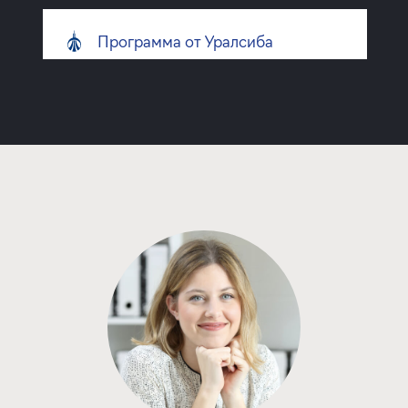
Программа от Уралсиба
Покупка квартиры в строящемся доме
ставка
1-й взнос
от 18,39%
от 20%
срок
платёж
до 30 лет
721 155 руб.
Подать заявку
Программа от ВТБ
Покупка квартиры в строящемся доме