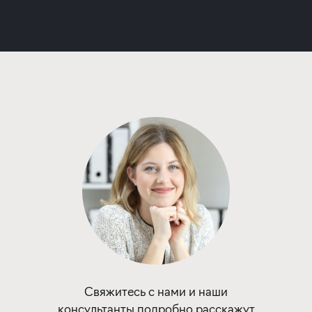
Программа от Сбербанка
Покупка апартаментов в строящемся
отеле
ставка
1-й взнос
от 19,70%
от 20%
срок
платёж
до 30 лет
458 715 руб.
Подать заявку
Свяжитесь с нами и наши
консультанты подробно расскажут