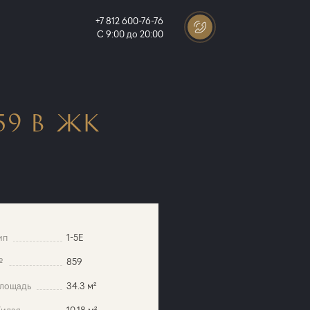
+7 812 600-76-76
С 9:00 до 20:00
9 В ЖК
ип
1-5E
№
859
лощадь
34.3 м²
илая
10.18 м²