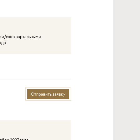
ми/ежеквартальными
ода
Отправить заявку
тябре 2027 года