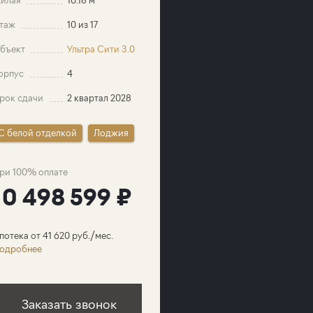
таж
10 из 17
бъект
Ультра Сити 3.0
орпус
4
рок сдачи
2 квартал 2028
C белой отделкой
Лоджия
ри 100% оплате
10 498 599 ₽
потека от 41 620 руб./мес.
одробнее
Заказать звонок