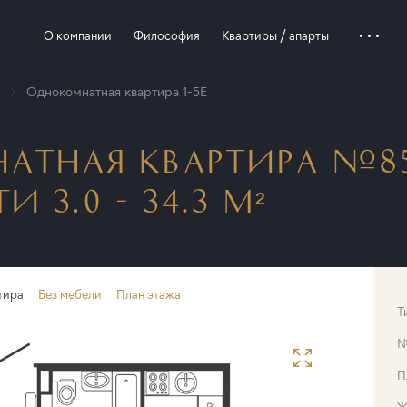
О компании
Философия
Квартиры / апарты
Однокомнатная квартира 1-5E
АТНАЯ КВАРТИРА №85
И 3.0 - 34.3 М²
тира
Без мебели
План этажа
Т
П
Ж