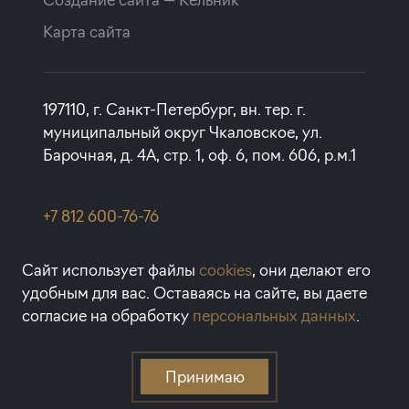
Карта сайта
197110, г. Санкт-Петербург, вн. тер. г.
муниципальный округ Чкаловское, ул.
Барочная, д. 4А, стр. 1, оф. 6, пом. 606, р.м.1
+7 812 600-76-76
rbi@rbi.ru
Сайт использует файлы
cookies
, они делают его
удобным для вас. Оставаясь на сайте, вы даете
1993-2026 © RBI — Апартаменты
согласие на обработку
персональных данных
.
и квартиры в Санкт-Петербурге
Принимаю