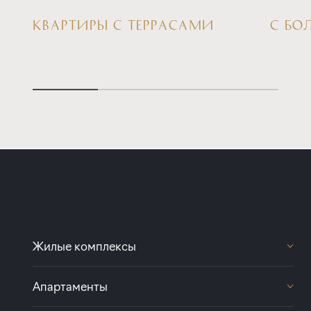
КВАРТИРЫ С ТЕРРАСАМИ
С БО
Жилые комплексы
Передвижники
Апартаменты
Цвет Зеленогорска