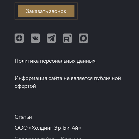
Евротрешки
Апартаменты с полной отделкой
Элитные дома
Проспект Просвещения
Заказать звонок
Квартиры с белой отделкой
Клубные дома
Балтийская
Квартиры с полной отделкой
Улица Дыбенко
Квартиры с европланировкой
Квартиры от собственников
Политика персональных данных
Информация сайта не является публичной
офертой
Статьи
ООО «Холдинг Эр-Би-Ай»
Создание сайта —
Кельник