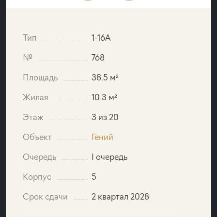
Тип
1-16A
№
768
Площадь
38.5 м²
Жилая
10.3 м²
Этаж
3 из 20
Объект
Гений
Очередь
I очередь
Корпус
5
Срок сдачи
2 квартал 2028