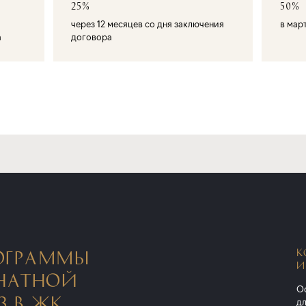
25%
50%
через 12 месяцев со дня заключения
в мар
а
договора
К
ОГРАММЫ
И
НАТНОЙ
Ос
3 В ЖК
дл