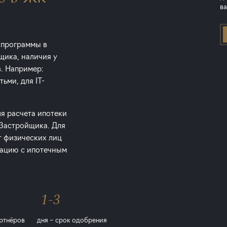
ва
 программы в
щика, наличия у
в. Например:
ьми, для IT-
ля расчета ипотеки
 Застройщика. Для
т физических лиц
тацию с ипотечным
1-3
ртнёров
дня – срок одобрения