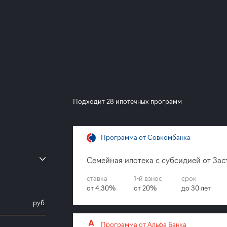
Подходит 28 ипотечных программ
Программа от Совкомбанка
Семейная ипотека с субсидией от За
ставка
1-й взнос
срок
от 4,30%
от 20%
до 30 лет
руб.
ройщика
Программа от Альфа Банка