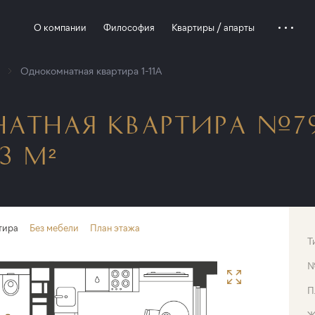
О компании
Философия
Квартиры / апарты
Однокомнатная квартира 1-11A
АТНАЯ КВАРТИРА №79
3 М²
тира
Без мебели
План этажа
Т
П
Ж