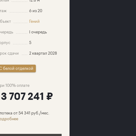
таж
6 из 20
бъект
Гений
чередь
I очередь
орпус
5
рок сдачи
2 квартал 2028
C белой отделкой
ри 100% оплате
13 707 241 ₽
потека от 54 341 руб./мес.
одробнее