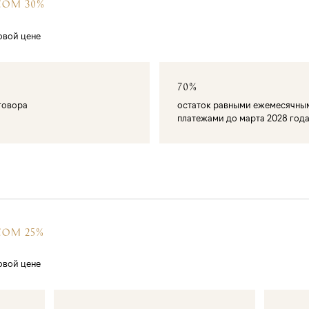
СОМ 30%
овой цене
70%
оговора
остаток равными ежемесячны
платежами до марта 2028 год
СОМ 25%
овой цене