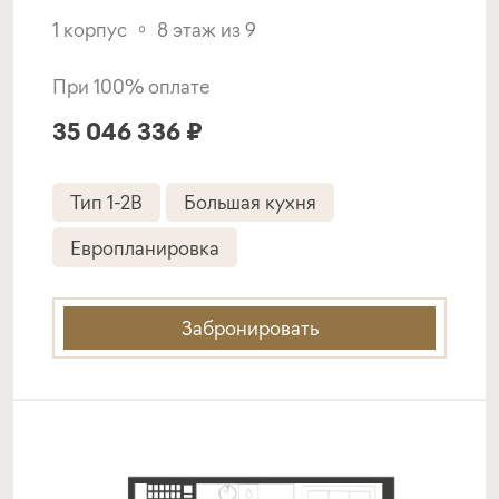
1 корпус
8 этаж из 9
Программа от ВТБ
При 100% оплате
35 046 336 ₽
Покупка квартиры в строящемся доме
ставка
1-й взнос
Тип 1-2B
Большая кухня
от 19,50%
от 20%
Европланировка
срок
платёж
до 30 лет
477 141 руб.
Забронировать
Подать заявку
Программа от Сбербанка