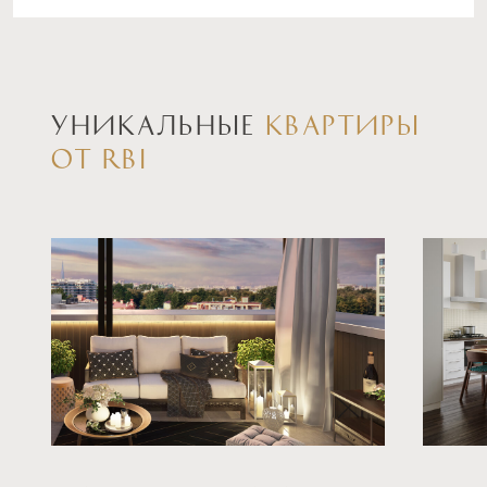
ставка
1-й взнос
от 5,99%
от 20%
срок
платёж
УНИКАЛЬНЫЕ
КВАРТИРЫ
до 30 лет
—
ОТ RBI
Подать заявку
Программа от Металлинвестбанк
Семейная ипотека
ставка
1-й взнос
от 6,00%
от 20%
срок
платёж