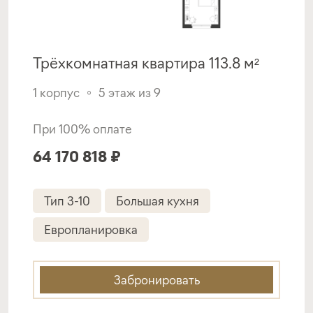
Программа от Банк Россия
Трёхкомнатная квартира 113.8 м²
Семейная ипотека
1 корпус
5 этаж из 9
ставка
1-й взнос
от 5,80%
от 20%
При 100% оплате
срок
платёж
64 170 818 ₽
до 30 лет
—
Тип 3-10
Большая кухня
Подать заявку
Европланировка
Программа от Газпромбанк
Забронировать
Семейная ипотека