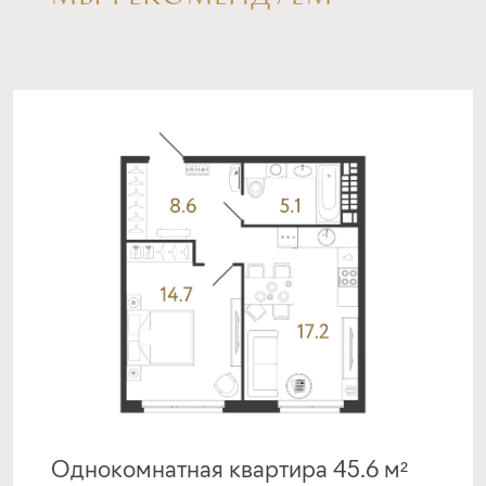
срок
платёж
до 30 лет
474 738 руб.
Подать заявку
Программа от Банка Россия
Покупка квартиры в строящемся доме
ставка
1-й взнос
от 19,50%
от 20%
срок
платёж
до 30 лет
477 141 руб.
Однокомнатная квартира 45.6 м²
Подать заявку