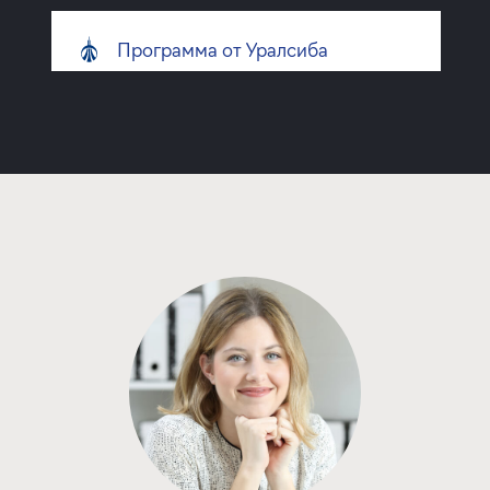
Программа от Уралсиба
Покупка квартиры в строящемся доме
ставка
1-й взнос
от 18,39%
от 20%
срок
платёж
до 30 лет
450 517 руб.
Подать заявку
Программа от Банка Санкт-
Петербург