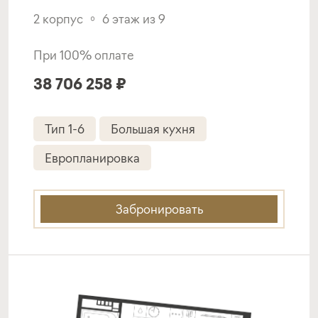
2 корпус
6 этаж из 9
Программа от ВТБ
При 100% оплате
38 706 258 ₽
Покупка квартиры в строящемся доме
ставка
1-й взнос
Тип 1-6
Большая кухня
от 19,50%
от 20%
Европланировка
срок
платёж
до 30 лет
420 502 руб.
Забронировать
Подать заявку
Программа от Сбербанка