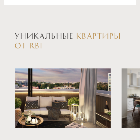
ставка
1-й взнос
от 5,99%
от 20%
срок
платёж
УНИКАЛЬНЫЕ
КВАРТИРЫ
до 30 лет
—
ОТ RBI
Подать заявку
Программа от Металлинвестбанк
Семейная ипотека
ставка
1-й взнос
от 6,00%
от 20%
срок
платёж