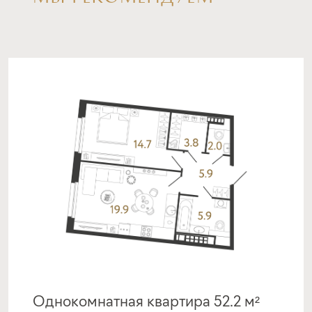
срок
платёж
до 30 лет
418 384 руб.
Подать заявку
Программа от Банка Россия
Покупка квартиры в строящемся доме
ставка
1-й взнос
от 19,50%
от 20%
срок
платёж
до 30 лет
420 502 руб.
Однокомнатная квартира 52.2 м²
Подать заявку