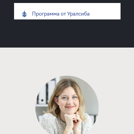
Программа от Уралсиба
Покупка квартиры в строящемся доме
ставка
1-й взнос
от 18,39%
от 20%
срок
платёж
до 30 лет
397 038 руб.
Подать заявку
Программа от Банка Санкт-
Петербург