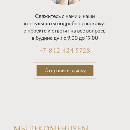
Покупка квартиры в строящемся доме
ставка
1-й взнос
Свяжитесь с нами и наши
от 18,49%
от 20%
консультанты подробно расскажут
о проекте и ответят на все вопросы
срок
платёж
в будние дни с 9:00 до 19:00
до 30 лет
399 147 руб.
+7 812 424 5728
Подать заявку
Отправить заявку
Программа от
Металлинвестбанка
Покупка квартиры в строящемся доме
ставка
1-й взнос
от 19,40%
от 20%
МЫ РЕКОМЕНДУЕМ