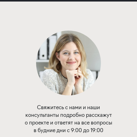
Застройщика
ставка
1-й взнос
от 5,20%
от 20%
срок
платёж
до 30 лет
39 397 руб.
Подать заявку
Программа от Банка Россия
Семейная ипотека
Свяжитесь с нами и наши
консультанты подробно расскажут
ставка
1-й взнос
о проекте и ответят на все вопросы
от 5,80%
от 20%
в будние дни с 9:00 до 19:00