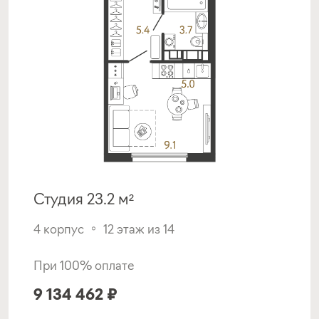
Программа от
Металлинвестбанка
Семейная ипотека
ставка
1-й взнос
от 6,00%
от 20%
срок
платёж
Студия 23.2 м²
до 30 лет
43 009 руб.
4 корпус
12 этаж из 14
Подать заявку
При 100% оплате
9 134 462 ₽
Программа от Банка Россия