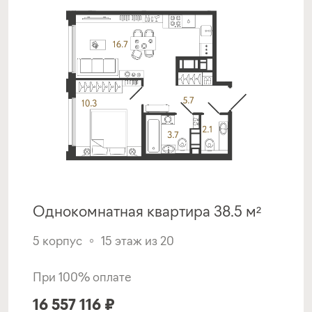
Подать заявку
Программа от СНГБ
Семейная ипотека
ставка
1-й взнос
от 6,00%
от 20%
срок
платёж
до 30 лет
43 009 руб.
Однокомнатная квартира 38.5 м²
Подать заявку
5 корпус
15 этаж из 20
При 100% оплате
Программа от ВТБ
16 557 116 ₽