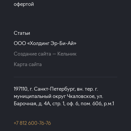
с субсидией от Застройщика
офертой
ставка
1-й взнос
от 17,00%
от 20%
Статьи
срок
платёж
ООО «Холдинг Эр-Би-Ай»
до 30 лет
102 179 руб.
Создание сайта —
Кельник
Подать заявку
Карта сайта
Программа от СНГБ
197110, г. Санкт-Петербург, вн. тер. г.
муниципальный округ Чкаловское, ул.
Покупка квартиры в строящемся доме
Барочная, д. 4А, стр. 1, оф. 6, пом. 606, р.м.1
ставка
1-й взнос
от 18,30%
от 20%
+7 812 600-76-76