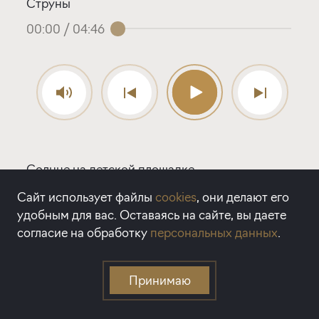
Струны
00:00
/
04:46
Солнце на детской площадке
00:00
/
05:03
Сайт использует файлы
cookies
, они делают его
удобным для вас. Оставаясь на сайте, вы даете
согласие на обработку
персональных данных
.
Принимаю