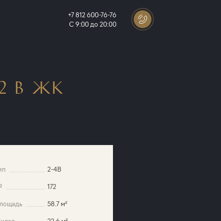
+7 812 600-76-76
С 9:00 до 20:00
2 В ЖК
ип
2-4B
№
172
лощадь
58.7 м²
илая
22.6 м²