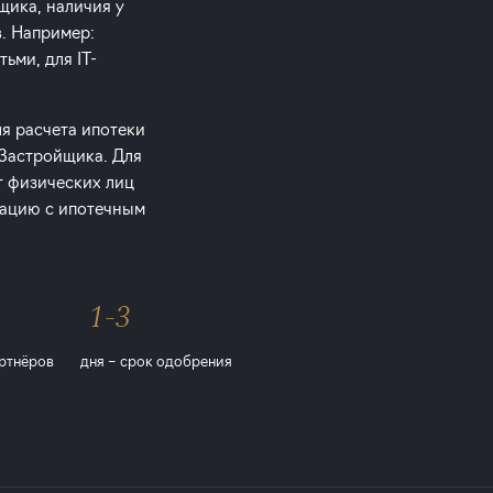
щика, наличия у
в. Например:
ьми, для IT-
ля расчета ипотеки
 Застройщика. Для
т физических лиц
тацию с ипотечным
1-3
ртнёров
дня – срок одобрения