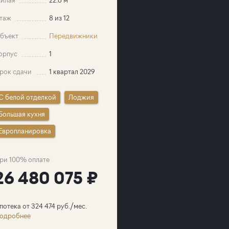
таж
8 из 12
бъект
Передвижники
орпус
1
рок сдачи
1 квартал 2029
C белой отделкой
Лоджия
Большая кухня
Европланировка
ри 100% оплате
26 480 075 ₽
потека от 324 474 руб./мес.
одробнее