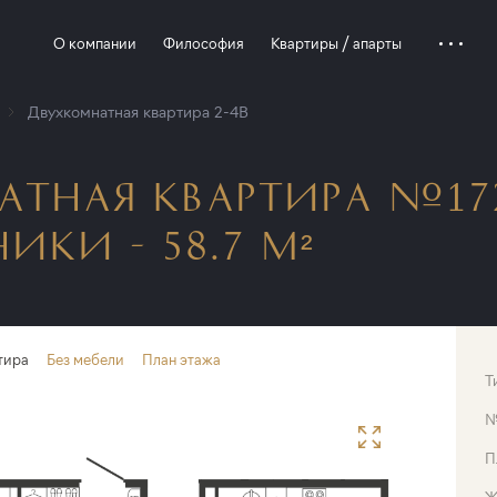
О компании
Философия
Квартиры / апарты
Двухкомнатная квартира 2-4B
ТНАЯ КВАРТИРА №17
ИКИ - 58.7 М²
тира
Без мебели
План этажа
Т
П
Ж