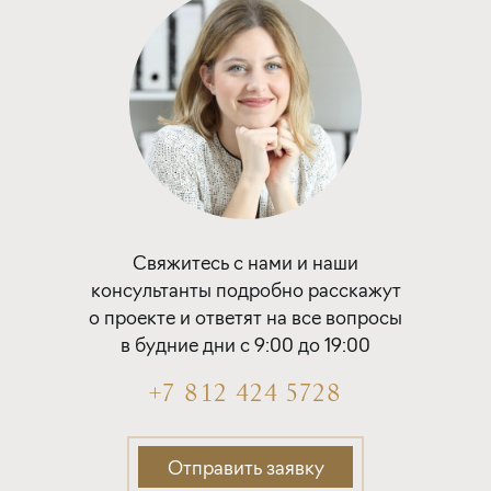
до 30 лет
319 471 руб.
Подать заявку
Программа от ВТБ
Покупка квартиры в строящемся доме
Свяжитесь с нами и наши
ставка
1-й взнос
консультанты подробно расскажут
от 19,50%
от 20%
о проекте и ответят на все вопросы
в будние дни с 9:00 до 19:00
срок
платёж
до 30 лет
321 088 руб.
+7 812 424 5728
Подать заявку
Отправить заявку