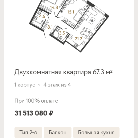
Петербург
Семейная ипотека
ставка
1-й взнос
от 6,00%
от 20%
срок
платёж
до 30 лет
—
Двухкомнатная квартира 67.3 м²
Подать заявку
1 корпус
4 этаж из 4
При 100% оплате
Программа от Металлинвестбанк
31 513 080 ₽
Семейная ипотека
Тип 2-6
Балкон
Большая кухня
ставка
1-й взнос