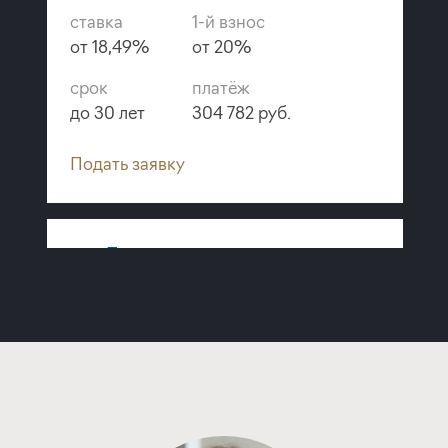
ставка
1-й взнос
от 18,49%
от 20%
срок
платёж
до 30 лет
304 782 руб.
Подать заявку
Программа от
Металлинвестбанка
Покупка квартиры в строящемся доме
ставка
1-й взнос
от 19,40%
от 20%
срок
платёж