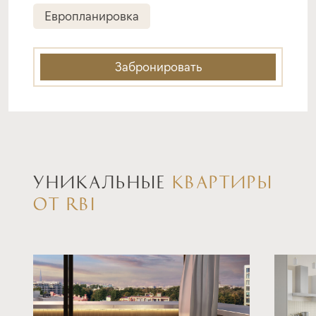
от 6,00%
от 20%
Европланировка
срок
платёж
до 30 лет
—
Забронировать
Подать заявку
Программа от Сбербанк
УНИКАЛЬНЫЕ
КВАРТИРЫ
Семейная ипотека
ОТ RBI
ставка
1-й взнос
от 6,00%
от 30%
срок
платёж
до 30 лет
—