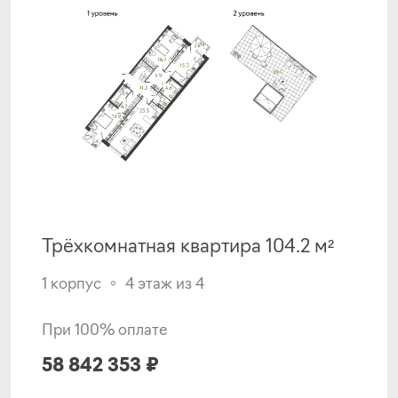
Программа от ВТБ
Семейная ипотека
ставка
1-й взнос
от 6,00%
от 40%
срок
платёж
до 30 лет
—
Подать заявку
Трёхкомнатная квартира 104.2 м²
1 корпус
4 этаж из 4
Программа от Банк Санкт-
При 100% оплате
Петербург
58 842 353 ₽
Семейная ипотека