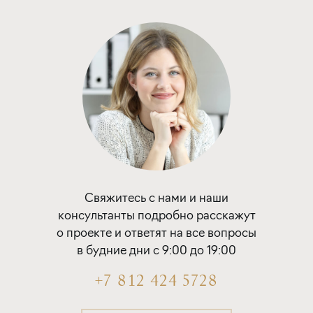
срок
платёж
до 30 лет
338 779 руб.
Подать заявку
Программа от ВТБ
Покупка квартиры в строящемся доме
Свяжитесь с нами и наши
ставка
1-й взнос
консультанты подробно расскажут
от 19,50%
от 20%
о проекте и ответят на все вопросы
в будние дни с 9:00 до 19:00
срок
платёж
до 30 лет
340 494 руб.
+7 812 424 5728
Подать заявку