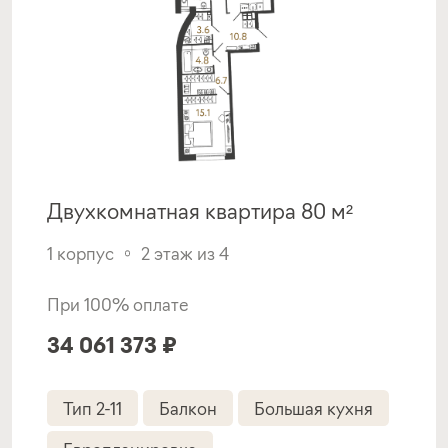
Семейная ипотека с субсидией от
Застройщика
ставка
1-й взнос
от 4,70%
от 30%
срок
платёж
до 30 лет
—
Двухкомнатная квартира 80 м²
Подать заявку
1 корпус
2 этаж из 4
При 100% оплате
Программа от Альфа Банк
34 061 373 ₽
Семейная ипотека с субсидией от
Застройщика
Тип 2-11
Балкон
Большая кухня