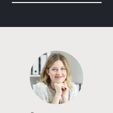
Программа от Сбербанка
Покупка квартиры в строящемся доме
с субсидией от Застройщика
ставка
1-й взнос
от 16,80%
от 20%
срок
платёж
до 30 лет
226 851 руб.
Подать заявку
Программа от Альфа Банка