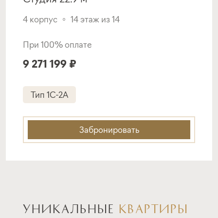
Подать заявку
4 корпус
14 этаж из 14
При 100% оплате
Программа от ВТБ
9 271 199 ₽
Покупка квартиры в строящемся доме
Тип 1C-2A
ставка
1-й взнос
от 19,50%
от 20%
Забронировать
срок
платёж
до 30 лет
262 324 руб.
Подать заявку
УНИКАЛЬНЫЕ
КВАРТИРЫ