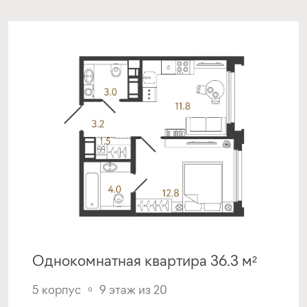
срок
платёж
до 30 лет
228 156 руб.
Подать заявку
Программа от МКБ
Покупка квартиры в строящемся доме
с субсидией от Застройщика
ставка
1-й взнос
от 17,00%
от 20%
Однокомнатная квартира 36.3 м²
срок
платёж
до 30 лет
229 462 руб.
5 корпус
9 этаж из 20