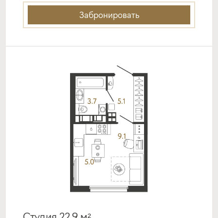
от 18,49%
от 20%
Забронировать
срок
платёж
до 30 лет
249 002 руб.
Подать заявку
Программа от
Металлинвестбанка
Покупка квартиры в строящемся доме
ставка
1-й взнос
от 19,40%
от 20%
срок
платёж
до 30 лет
261 003 руб.
Студия 22.9 м²