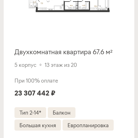
Покупка квартиры в строящемся доме
ставка
1-й взнос
от 18,39%
от 20%
срок
платёж
Двухкомнатная квартира 67.6 м²
до 30 лет
247 686 руб.
5 корпус
13 этаж из 20
Подать заявку
При 100% оплате
23 307 442 ₽
Программа от Банка Санкт-
Петербург
Тип 2-14*
Балкон
Покупка квартиры в строящемся доме
Большая кухня
Европланировка
ставка
1-й взнос