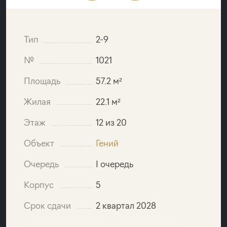
Тип
2-9
№
1021
Площадь
57.2 м²
Жилая
22.1 м²
Этаж
12 из 20
Объект
Гений
Очередь
I очередь
Корпус
5
Срок сдачи
2 квартал 2028