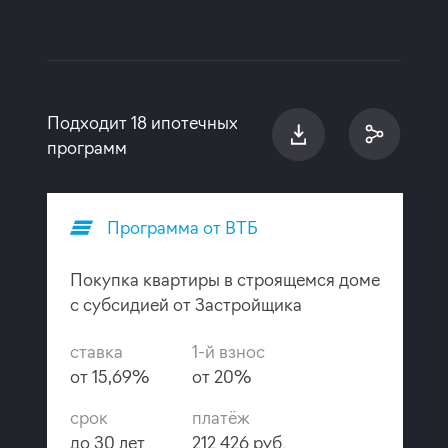
Подходит 18 ипотечных
программ
Программа от ВТБ
Покупка квартиры в строящемся доме
с субсидией от Застройщика
ставка
1-й взнос
от 15,69%
от 20%
срок
платёж
до 30 лет
212 426 руб.