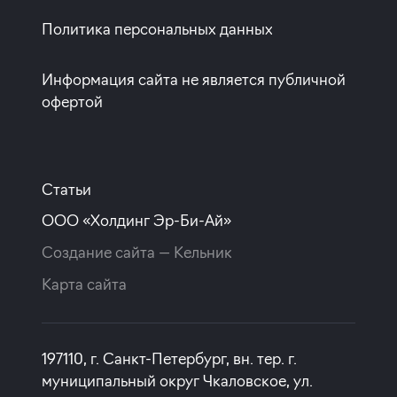
Политика персональных данных
Покупка квартиры в строящемся доме
ставка
1-й взнос
Информация сайта не является публичной
от 19,90%
от 20%
офертой
срок
платёж
до 30 лет
267 613 руб.
Статьи
Подать заявку
ООО «Холдинг Эр-Би-Ай»
Создание сайта —
Кельник
Программа от Совкомбанка
Карта сайта
Покупка квартиры в строящемся доме
197110, г. Санкт-Петербург, вн. тер. г.
ставка
1-й взнос
муниципальный округ Чкаловское, ул.
от 19,99%
от 20%