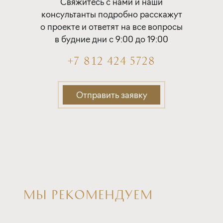
Покупка квартиры в строящемся доме
Свяжитесь с нами и наши
с субсидией от Застройщика
консультанты подробно расскажут
о проекте и ответят на все вопросы
ставка
1-й взнос
в будние дни с 9:00 до 19:00
от 16,80%
от 20%
+7 812 424 5728
срок
платёж
до 30 лет
226 851 руб.
Отправить заявку
Подать заявку
Программа от Дом.рф
Покупка квартиры в строящемся доме
МЫ РЕКОМЕНДУЕМ
ставка
1-й взнос
от 16,90%
от 20%