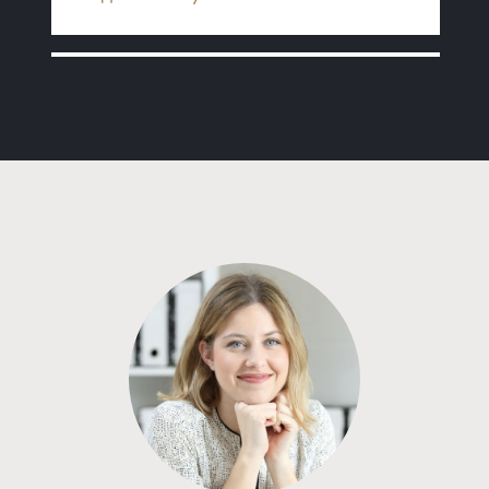
Программа от Альфа Банка
Покупка квартиры в строящемся доме
с субсидией от Застройщика
ставка
1-й взнос
от 16,80%
от 20%
срок
платёж
до 30 лет
227 454 руб.
Подать заявку
Программа от Сбербанка