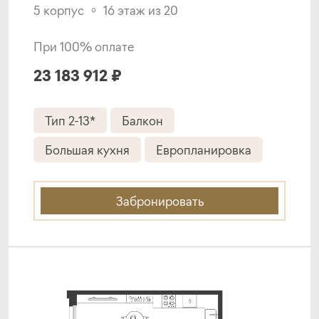
5 корпус
16 этаж из 20
Подать заявку
При 100% оплате
23 183 912 ₽
Программа от СНГБ
Тип 2-13*
Балкон
Покупка квартиры в строящемся доме
Большая кухня
Европланировка
ставка
1-й взнос
от 18,30%
от 20%
Забронировать
срок
платёж
до 30 лет
247 157 руб.
Подать заявку