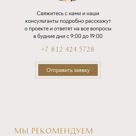
Покупка квартиры в строящемся доме
Свяжитесь с нами и наши
с субсидией от Застройщика
консультанты подробно расскажут
о проекте и ответят на все вопросы
ставка
1-й взнос
в будние дни с 9:00 до 19:00
от 16,80%
от 20%
+7 812 424 5728
срок
платёж
до 30 лет
227 454 руб.
Отправить заявку
Подать заявку
Программа от Дом.рф
Покупка квартиры в строящемся доме
МЫ РЕКОМЕНДУЕМ
ставка
1-й взнос