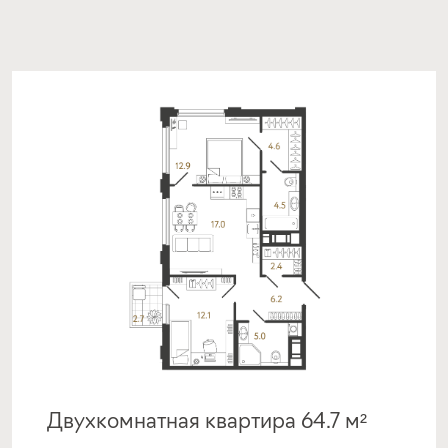
от 16,90%
от 20%
срок
платёж
до 30 лет
228 762 руб.
Подать заявку
Программа от МКБ
Покупка квартиры в строящемся доме
с субсидией от Застройщика
ставка
1-й взнос
от 17,00%
от 20%
Двухкомнатная квартира 64.7 м²
срок
платёж
до 30 лет
230 071 руб.