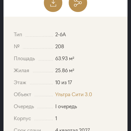
Тип
2-6A
№
208
Площадь
63.93 м²
Жилая
25.86 м²
Этаж
10 из 17
Объект
Ультра Сити 3.0
Очередь
I очередь
Корпус
1
Срок сдачи
4 квартал 2027