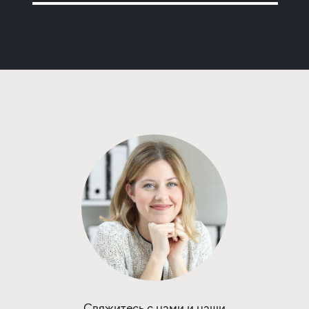
Программа от Альфа Банка
Покупка квартиры в строящемся доме
с субсидией от Застройщика
ставка
1-й взнос
от 16,80%
от 20%
срок
платёж
до 30 лет
229 217 руб.
Подать заявку
Программа от Сбербанка
Покупка квартиры в строящемся доме
Свяжитесь с нами и наши