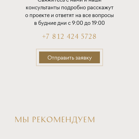
с субсидией от Застройщика
консультанты подробно расскажут
о проекте и ответят на все вопросы
ставка
1-й взнос
в будние дни с 9:00 до 19:00
от 16,80%
от 20%
+7 812 424 5728
срок
платёж
до 30 лет
229 217 руб.
Отправить заявку
Подать заявку
Программа от Дом.рф
Покупка квартиры в строящемся доме
МЫ РЕКОМЕНДУЕМ
ставка
1-й взнос
от 16,90%
от 20%