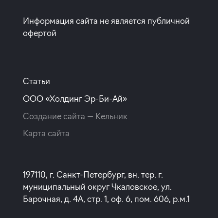
Покупка квартиры в строящемся доме
Информация сайта не является публичной
ставка
1-й взнос
офертой
от 19,90%
от 20%
срок
платёж
до 30 лет
270 404 руб.
Статьи
Подать заявку
ООО «Холдинг Эр-Би-Ай»
Создание сайта —
Кельник
Карта сайта
Программа от Совкомбанка
Покупка квартиры в строящемся доме
197110, г. Санкт-Петербург, вн. тер. г.
муниципальный округ Чкаловское, ул.
ставка
1-й взнос
Барочная, д. 4А, стр. 1, оф. 6, пом. 606, р.м.1
от 19,99%
от 20%