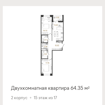
срок
платёж
до 30 лет
230 535 руб.
Подать заявку
Программа от МКБ
Покупка квартиры в строящемся доме
с субсидией от Застройщика
ставка
1-й взнос
от 17,00%
от 20%
Двухкомнатная квартира 64.35 м²
срок
платёж
до 30 лет
231 855 руб.
2 корпус
15 этаж из 17