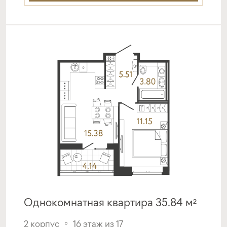
срок
платёж
до 30 лет
250 269 руб.
Подать заявку
Программа от Банка Санкт-
Петербург
Покупка квартиры в строящемся доме
ставка
1-й взнос
от 18,49%
от 20%
срок
платёж
Однокомнатная квартира 35.84 м²
до 30 лет
251 599 руб.
2 корпус
16 этаж из 17