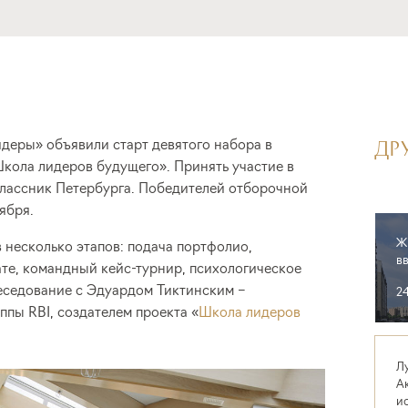
деры» объявили старт девятого набора в
ДР
кола лидеров будущего». Принять участие в
лассник Петербурга. Победителей отборочной
ября.
Ж
несколько этапов: подача портфолио,
в
те, командный кейс-турнир, психологическое
еседование с Эдуардом Тиктинским –
2
ппы RBI, создателем проекта «
Школа лидеров
Л
А
и