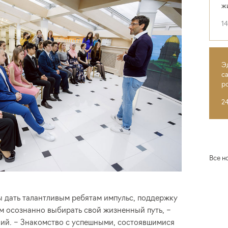
ж
1
Э
с
р
2
Все н
ы дать талантливым ребятам импульс, поддержку
м осознанно выбирать свой жизненный путь, –
ий. – Знакомство с успешными, состоявшимися