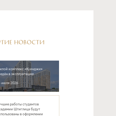
УГИЕ НОВОСТИ
илой комплекс «Куинджи»
ведён в эксплуатацию
4 июля 2026
учшие работы студентов
кадемии Штиглица будут
спользованы в оформлении