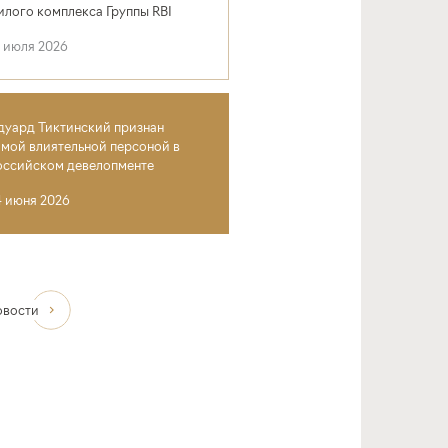
илого комплекса Группы RBI
4 июля 2026
дуард Тиктинский признан
амой влиятельной персоной в
оссийском девелопменте
4 июня 2026
овости