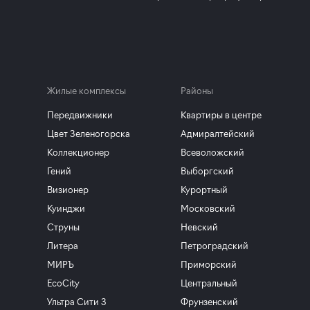
Жилые комплексы
Районы
Передвижники
Квартиры в центре
Цвет Зеленогорска
Адмиралтейский
Коллекционер
Всеволожский
Гений
Выборгский
Визионер
Курортный
Куинджи
Московский
Струны
Невский
Литера
Петроградский
МИРЪ
Приморский
EcoCity
Центральный
Ультра Сити 3
Фрунзенский