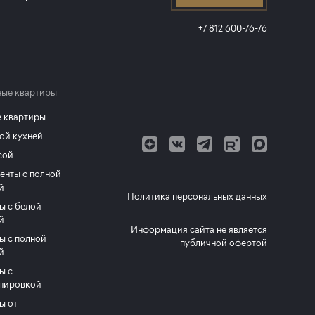
+7 812 600-76-76
ые квартиры
 квартиры
ой кухней
сой
енты с полной
й
Политика персональных данных
ы с белой
й
Информация сайта не является
ы с полной
публичной офертой
й
ы с
нировкой
ы от