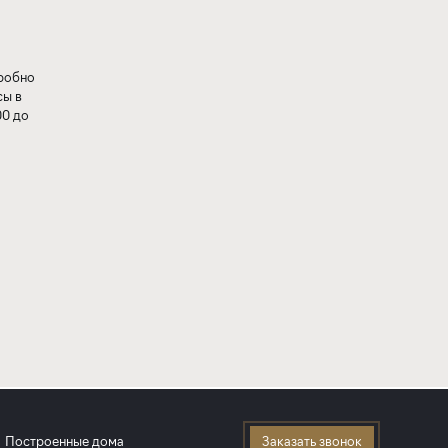
дробно
сы в
00 до
Построенные дома
Заказать звонок