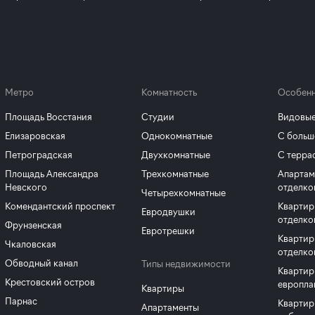
Метро
Комнатность
Особенн
Площадь Восстания
Студии
Видовые
Елизаровская
Однокомнатные
С больш
Петроградская
Двухкомнатные
С терра
Площадь Александра
Трехкомнатные
Апартам
Невского
отделко
Четырехкомнатные
Комендантский проспект
Квартир
Евродвушки
отделко
Фрунзенская
Евротрешки
Квартир
Чкаловская
отделко
Обводный канал
Типы недвижимости
Квартир
Крестовский остров
европла
Квартиры
Парнас
Квартир
Апартаменты