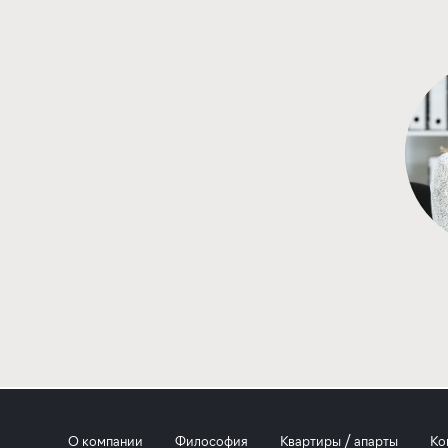
О компании
Философия
Квартиры / апарты
Ко