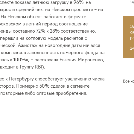
пекте показал летнюю загрузку в 96%, на
1
рос и средний чек: на Невском проспекте – на
 На Невском объект работает в формате
осковском в летний период соотношение
Э
ренды составило 72% к 28% соответственно.
с
перешли на котловую модель расчетов с
р
ческой. Ажиотаж на новогодние даты начался
2
е комплексов заполненность номерного фонда на
ась к 100%», – рассказала Евгения Мироненко,
ходит в Группу RBI).
ес к Петербургу способствует увеличению числа
Все н
сторов. Примерно 50% сделок в сегменте
о повторные либо оптовые приобретения.