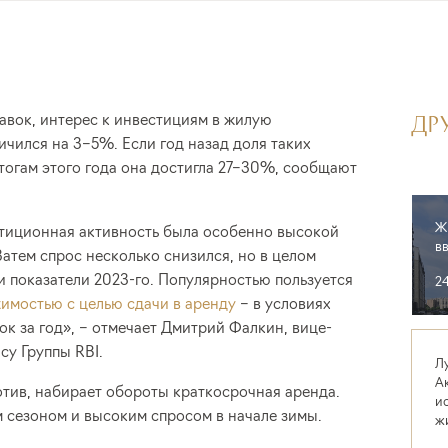
авок, интерес к инвестициям в жилую
ДР
ичился на 3–5%. Если год назад доля таких
итогам этого года она достигла 27–30%, сообщают
Ж
стиционная активность была особенно высокой
в
Затем спрос несколько снизился, но в целом
и показатели 2023-го. Популярностью пользуется
2
имостью с целью сдачи в аренду
– в условиях
к за год», – отмечает Дмитрий Фалкин, вице-
су Группы RBI.
Л
А
отив, набирает обороты краткосрочная аренда.
и
 сезоном и высоким спросом в начале зимы.
ж