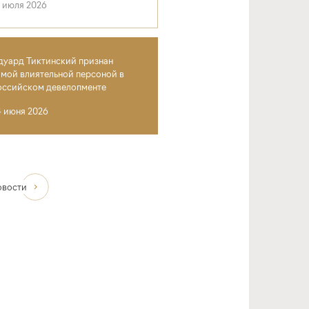
4 июля 2026
дуард Тиктинский признан
амой влиятельной персоной в
оссийском девелопменте
4 июня 2026
овости