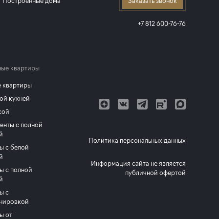
Построенные дома
Заказать звонок
+7 812 600-76-76
ые квартиры
 квартиры
ой кухней
сой
енты с полной
й
Политика персональных данных
ы с белой
й
Информация сайта не является
ы с полной
публичной офертой
й
ы с
нировкой
ы от