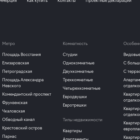
ммерция
Как купить
Контакты
Проектные декларации
Метро
Комнатность
Особенн
Площадь Восстания
Студии
Видовые
Елизаровская
Однокомнатные
С больш
Петроградская
Двухкомнатные
С терра
Площадь Александра
Трехкомнатные
Апартам
Невского
отделко
Четырехкомнатные
Комендантский проспект
Квартир
Евродвушки
отделко
Фрунзенская
Евротрешки
Квартир
Чкаловская
отделко
Обводный канал
Типы недвижимости
Квартир
Крестовский остров
европла
Квартиры
Парнас
Квартир
Апартаменты