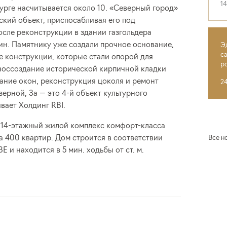
1
урге насчитывается около 10. «Северный город»
ский объект, приспосабливая его под
сле реконструкции в здании газгольдера
ин. Памятнику уже создали прочное основание,
Э
с
е конструкции, которые стали опорой для
р
 воссоздание исторической кирпичной кладки
дание окон, реконструкция цоколя и ремонт
2
озерной, 3а — это 4-й объект культурного
вает Холдинг RBI.
 14-этажный жилой комплекс комфорт-класса
на 400 квартир. Дом строится в соответствии
Все н
Е и находится в 5 мин. ходьбы от ст. м.