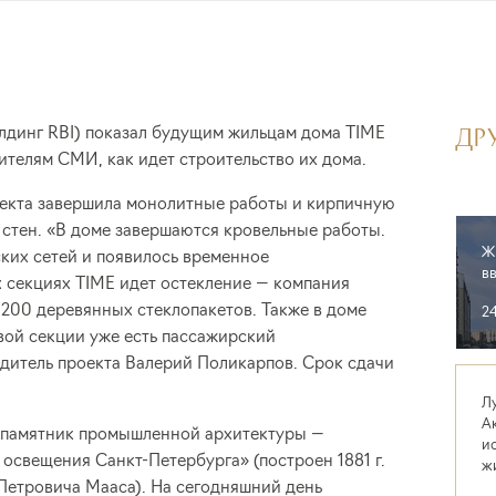
лдинг RBI) показал будущим жильцам дома TIME
ДР
вителям СМИ, как идет строительство их дома.
екта завершила монолитные работы и кирпичную
стен. «В доме завершаются кровельные работы.
Ж
ких сетей и появилось временное
в
 секциях TIME идет остекление — компания
200 деревянных стеклопакетов. Также в доме
2
вой секции уже есть пассажирский
дитель проекта Валерий Поликарпов. Срок сдачи
Л
А
 памятник промышленной архитектуры —
и
 освещения Санкт-Петербурга» (построен 1881 г.
ж
Петровича Мааса). На сегодняшний день