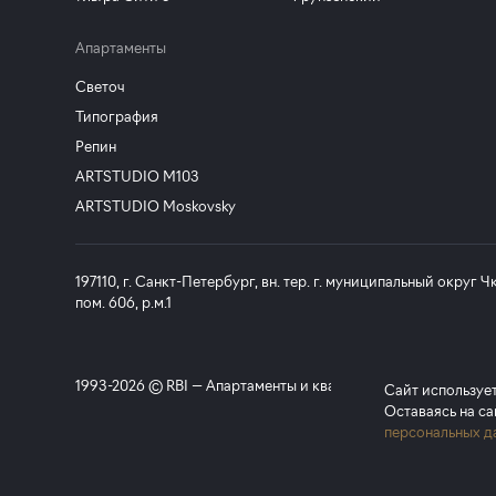
Апартаменты
Светоч
Типография
Репин
ARTSTUDIO M103
ARTSTUDIO Moskovsky
197110, г. Санкт-Петербург, вн. тер. г. муниципальный округ Чка
пом. 606, р.м.1
1993-2026 © RBI — Апартаменты и квартиры в Санкт-Петерб
Сайт используе
Оставаясь на са
персональных д