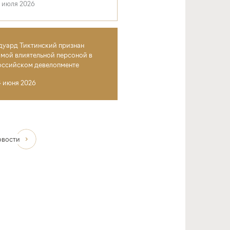
4 июля 2026
дуард Тиктинский признан
амой влиятельной персоной в
оссийском девелопменте
4 июня 2026
овости