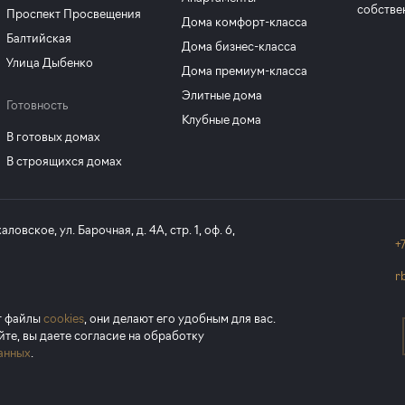
собстве
Проспект Просвещения
Дома комфорт-класса
Балтийская
Дома бизнес-класса
Улица Дыбенко
Дома премиум-класса
Элитные дома
Готовность
Клубные дома
В готовых домах
В строящихся домах
ловское, ул. Барочная, д. 4А, стр. 1, оф. 6,
+
r
урге
т файлы
cookies
, они делают его удобным для вас.
йте, вы даете согласие на обработку
анных
.