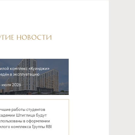
УГИЕ НОВОСТИ
илой комплекс «Куинджи»
ведён в эксплуатацию
4 июля 2026
учшие работы студентов
кадемии Штиглица будут
спользованы в оформлении
илого комплекса Группы RBI