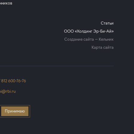
нников
Статьи
ООО «Холдинг Эр-Би-Ай»
Создание сайта —
Кельник
Карта сайта
7 812 600-76-76
bi@rbi.ru
Принимаю